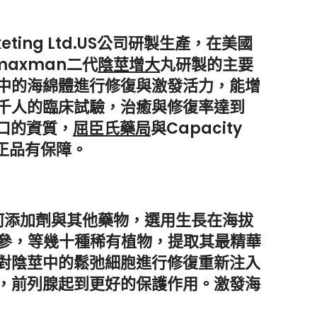
ting Ltd.US公司研製生產，在美國
axman二代
陰莖增大
丸研製的主要
中的海綿體進行修復與激發活力，能增
千人的臨床試驗，治癒與修復率達到
口的資質，
屈臣氏藥局
與Capacity
，正品有保障。
何添加劑與其他藥物，選用生長在海拔
洋參，等幾十種稀有植物，提取其最精華
對陰莖中的鬆弛細胞進行修復重新注入
，前列腺起到更好的保護作用。激發海