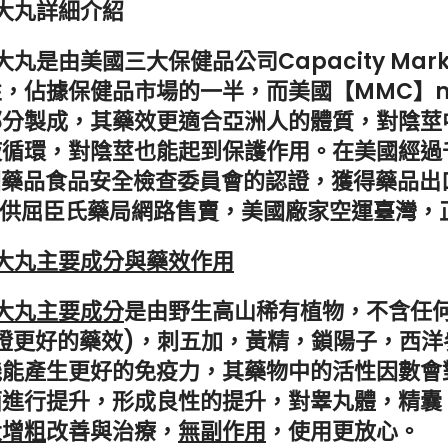
大丸詳細介紹
丸是由美國三大保健品公司Capacity Marke
，佔據保健品市場的一半，而美國【MMC】m
部分製成，其藥效更適合亞洲人的體質，對陰莖
液循環，對陰莖也能起到保護作用。在美國經過
美國藥品食品安全檢查委員會的認證，獲得藥品出
成合約，專供屈臣氏藥局網路售賣，美國廠家空運臺灣
增大丸主要成分與藥效作用
大丸主要成分
是由野生高山稀有植物，不含任
保證更好的藥效)，刺五加，黃精，鎖陽子，西
機能產生更好的免疫力，其藥物中的活性因數會
面進行提升，形成良性的提升，對睾丸體，精囊
大增粗
改善與治療，
無副作用
，使用更放心。