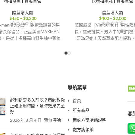
增粗陰莖 | 香港直營
長增粗藥丸 | 香港直營
陰莖增大類
陰莖增大類
價
價
$
450
–
$
3,200
$
400
–
$
2,000
格
格
axman增大丸是一款療效顯著的男
美國威樂（VigRX Plus）男性
範
範
增長保健品。正品美國MAXMAN
長，堅硬挺拔。男人中的戰鬥機
圍：
圍：
囊，是從十多種高山野生純中藥植
要滿足她！天然草本配方提取
$450
$40
取的mmc生殖器細胞活力素，僅能
配，效果強勁，綠色、安全、
到
到
莖的長度和直徑，還能明顯提高性
香港-澳門-郵寄【配送方
$3,200
$2,0
性慾望，增強勃起，帶給男人不一
樣的驚喜
港-澳門-郵寄【配送方式】
導航菜單
必利勁要多久前吃？藥師教你
首頁
正確服用時間，延時效果先至
所有商品
好
客服
無處方箋購藥說明
2026 年 8 月 4 日
暫無評論
處方箋領藥