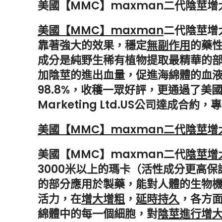
美國【MMC】maxman二代陰莖增
美國【MMC】maxman
二代陰莖增大
靠著強大的效果，穩定
無副作用
的藥性
成分是純野生稀有植物提取最精華的
加陰莖的進出血量，促進海綿體的血
98.8%，收穫一眾好評，更通過了
Marketing Ltd.US公司達
美國【MMC】maxman二代陰莖
美國【MMC】maxman二代
陰莖增
3000米以上的瑪卡（活性成分更高
的部分應用於製藥，能對人體的生物
活力，在
增大增粗
，
延時持久
，各方
綿體中的每一個細胞，對
陰莖進行增