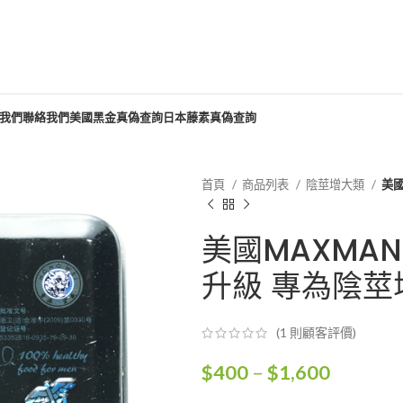
我們
聯絡我們
美國黑金真偽查詢
日本藤素真偽查詢
首頁
商品列表
陰莖增大類
美國
美國MAXMAN
升級 專為陰莖增
(
1
則顧客評價)
價
$
400
–
$
1,600
格