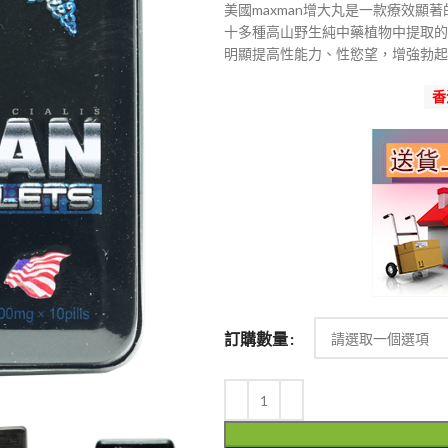
美國maxman增大丸是一款療效顯
範
十多種高山野生純中藥植物中提取的
圍：
明顯提高性能力、性慾望，增強勃起
$400
到
香
$1,600
訂購數量