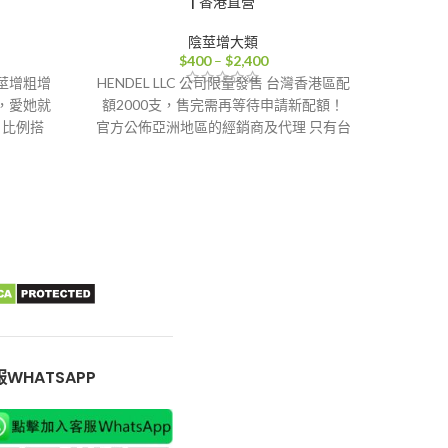
| 香港直營
陰莖增大類
價
$
400
–
$
2,400
格
陰莖增粗增
HENDEL LLC 公司限量發售 台灣香港區配
法國的確
範
，愛她就
額2000支，售完需再等待申請新配額！
粗增長
圍：
，比例搭
官方公佈亞洲地區的經銷商及代理 只有台
增長增
0
$400
健康！
灣及香港出售。 現階段中國大陸淘寶網站
到
及馬來西亞禁止發售，預防不法分子及詐
式】
香
00
$2,400
騙集團模仿製造假貨。
香港-澳門-郵寄【配送方式】
WHATSAPP