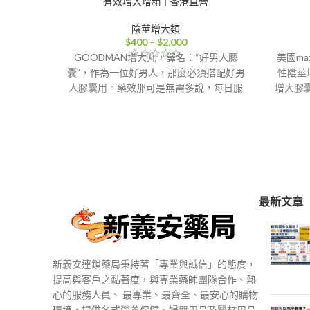
有效增大增粗 | 香港直營
陰莖增大類
價
$
400
–
$
2,000
格
GOODMAN增大丸，譯名：“好男人膠
美國m
範
囊”，作為一位好男人，那麼必須搭配好男
性陰莖
圍：
人膠囊用。藥效那可是無需多說，每日服
增大膠
$400
用一顆，持續用2罐能達到增大的效果，
物中提
到
服用3罐以上藥效更加，一個療程平均能
增加陰
$2,000
增長3-6CM，粗度增加大約25%-30%左
能力、
右。同時性功能也達到長遠穩定性的改
善，美國GOODMAN增大丸活力素適用
香
於所有18-60歲的所有成年男性使用。
香港-澳門-郵寄【配送方式】
最新文章
新義安連鎖藥局秉持著「專業與誠信」的態度，
提高與客戶之黏著度，與專業藥師團隊合作、熱
心的服務人員、 最專業、最齊全、最安心的購物
環境，提供各式營養保健、婦嬰用品及醫材用品