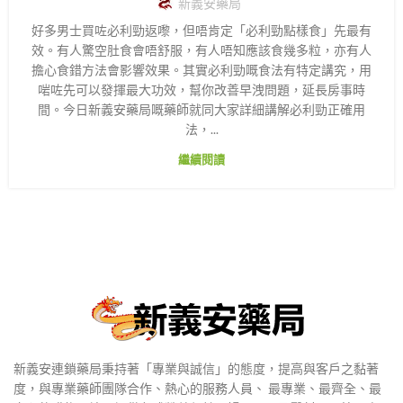
新義安藥局
好多男士買咗必利勁返嚟，但唔肯定「必利勁點樣食」先最有
效。有人驚空肚食會唔舒服，有人唔知應該食幾多粒，亦有人
擔心食錯方法會影響效果。其實必利勁嘅食法有特定講究，用
啱咗先可以發揮最大功效，幫你改善早洩問題，延長房事時
間。今日新義安藥局嘅藥師就同大家詳細講解必利勁正確用
法，...
繼續閱讀
新義安連鎖藥局秉持著「專業與誠信」的態度，提高與客戶之黏著
度，與專業藥師團隊合作、熱心的服務人員、 最專業、最齊全、最