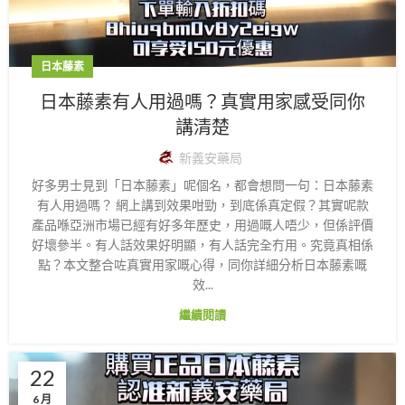
日本藤素
日本藤素有人用過嗎？真實用家感受同你
講清楚
新義安藥局
好多男士見到「日本藤素」呢個名，都會想問一句：日本藤素
有人用過嗎？ 網上講到效果咁勁，到底係真定假？其實呢款
產品喺亞洲市場已經有好多年歷史，用過嘅人唔少，但係評價
好壞參半。有人話效果好明顯，有人話完全冇用。究竟真相係
點？本文整合咗真實用家嘅心得，同你詳細分析日本藤素嘅
效...
繼續閱讀
22
6 月