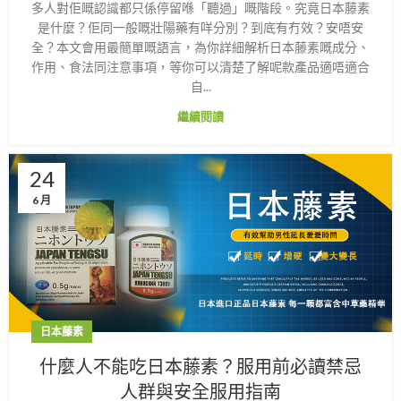
多人對佢嘅認識都只係停留喺「聽過」嘅階段。究竟日本藤素
是什麼？佢同一般嘅壯陽藥有咩分別？到底有冇效？安唔安
全？本文會用最簡單嘅語言，為你詳細解析日本藤素嘅成分、
作用、食法同注意事項，等你可以清楚了解呢款產品適唔適合
自...
繼續閱讀
24
6 月
日本藤素
什麼人不能吃日本藤素？服用前必讀禁忌
人群與安全服用指南