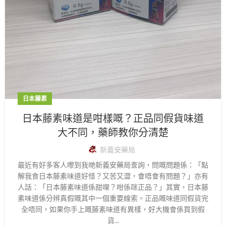
日本藤素
日本藤素味道是咁樣嘅？正品同假貨味道
大不同，藥師教你分清楚
新義安藥局
最近有好多客人嚟到我哋新義安藥局查詢，問嘅問題係：「點
解我食日本藤素味道好怪？又苦又澀，會唔會有問題？」亦有
人話：「日本藤素味道係甜㗎？咁係咪正品？」其實，日本藤
素味道係分辨真假嘅其中一個重要線索。正品嘅味道同假貨完
全唔同，如果你手上嘅藤素味道有異樣，好大機會係買到假
貨...