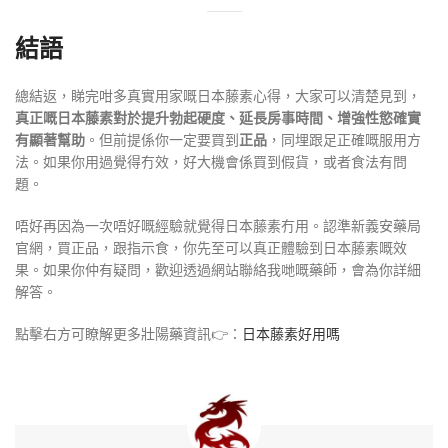
結語
總結返，睇完咁多真實用家嘅日本藤素心得，大家可以清楚見到，
真正嘅日本藤素對於提升勃起硬度、延長房事時間、增強性慾確實
有顯著幫助
。但前提係你一定要買到
正品
，同埋跟足正確嘅服用方
法。如果你用過覺得冇效，好大機會係買到假貨，或者食法有問
題。
唔好再因為一次唔好嘅經驗就覺得日本藤素冇用。認準新義安藥局
官網，買正品，跟指示食，你先至可以真正體驗到日本藤素嘅效
果。如果你仲有疑問，歡迎透過網站聯絡我哋嘅藥師，會為你詳細
解答。
點擊右方可瞭解更多壯陽藥資訊👉：
日本藤素好用嗎