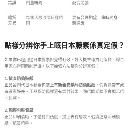
錯誤
劑量唔夠
配合前戲
體質
每個人吸收同反應唔
要有合理期望，俾時間身
差異
同
體適應
點樣分辨你手上嘅日本藤素係真定假？
如果你已經用過日本藤素但覺得冇效，好大機會係買到假貨。綜合
用家心得同藥師建議，以下幾個方法幫你分辨真假：
1. 檢查防偽貼紙
正品第四代日本藤素包裝上有
新義安
藥局防偽貼紙
，假貨通常冇或
者質素好差。正品嘅防偽標籤有鐳射效果，喺唔同光線下會顯示唔
同色澤
。
2. 觀察包裝質感
正品印刷清晰，字體有凹凸感，摸上去有層次。假貨通常印刷模
糊、紙質粗糙
。