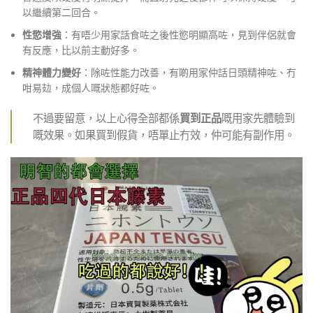
以繼續第二回合
。
性慾增強
：有唔少用家話食咗之後性慾明顯高咗，見到伴侶就會
有反應，比以前主動好多
。
精神體力變好
：除咗性能力改善，有啲用家仲話日頭精神咗、冇
咁易攰，成個人嘅狀態都好咗
。
不過要留意，以上心得全部都係
買到正品
嘅用家先體驗到
嘅效果。如果買到假貨，唔單止冇效，仲可能有副作用。