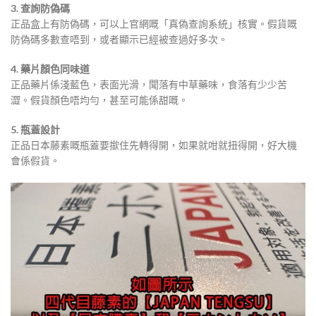
3. 查詢防偽碼
正品盒上有防偽碼，可以上官網嘅「真偽查詢系統」核實。假貨嘅
防偽碼多數查唔到，或者顯示已經被查過好多次
。
4. 藥片顏色同味道
正品藥片係淺藍色，表面光滑，聞落有中草藥味，食落有少少苦
澀。假貨顏色唔均勻，甚至可能係甜嘅
。
5. 瓶蓋設計
正品日本藤素嘅瓶蓋要撳住先轉得開，如果就咁就扭得開，好大機
會係假貨
。