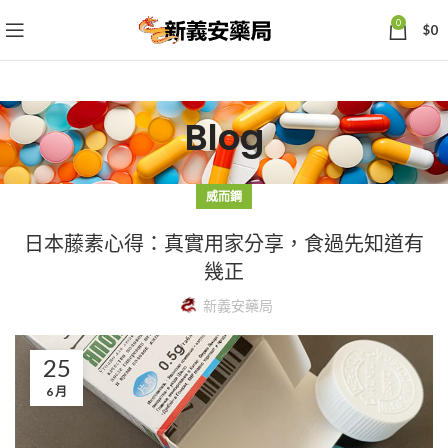
0
$
0
Blog
威而鋼
日本藤素心得：真實用家分享，食過先知道有
幾正
新義安藥局
25
6 月