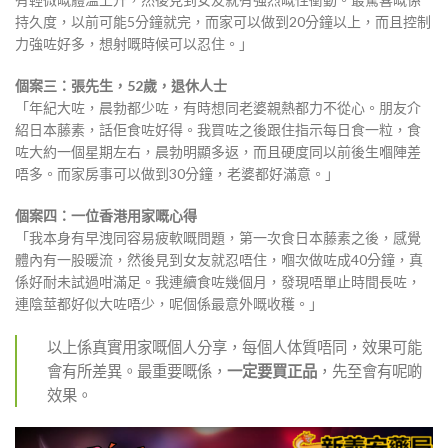
持久度，以前可能5分鐘就完，而家可以做到20分鐘以上，而且控制
力強咗好多，想射嘅時候可以忍住。」
個案三：張先生，52歲，退休人士
「年紀大咗，晨勃都少咗，有時想同老婆親熱都力不從心。朋友介
紹日本藤素，話佢食咗好得。我買咗之後跟住指示每日食一粒，食
咗大約一個星期左右，晨勃明顯多返，而且硬度同以前後生嗰陣差
唔多。而家房事可以做到30分鐘，老婆都好滿意。」
個案四：一位香港用家嘅心得
「我本身有早洩同容易疲軟嘅問題，第一次食日本藤素之後，感覺
體內有一股暖流，然後見到女友就忍唔住，嗰次做咗成40分鐘，真
係好耐未試過咁滿足。我連續食咗幾個月，發現唔單止時間長咗，
連陰莖都好似大咗唔少，呢個係最意外嘅收穫。」
以上係真實用家嘅個人分享，每個人体質唔同，效果可能
會有所差異。最重要嘅係，
一定要買正品
，先至會有呢啲
效果。