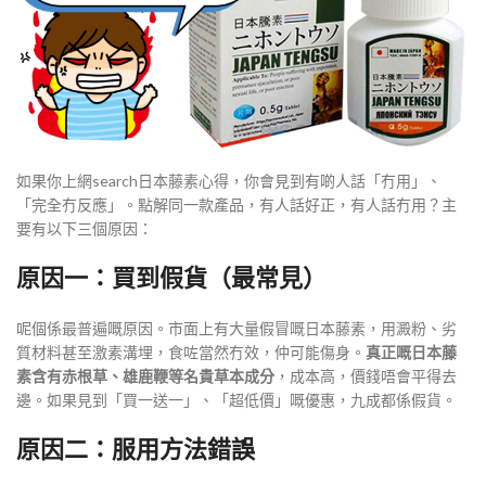
如果你上網search日本藤素心得，你會見到有啲人話「冇用」、
「完全冇反應」。點解同一款產品，有人話好正，有人話冇用？主
要有以下三個原因：
原因一：買到假貨（最常見）
呢個係最普遍嘅原因。市面上有大量假冒嘅日本藤素，用澱粉、劣
質材料甚至激素溝埋，食咗當然冇效，仲可能傷身。
真正嘅日本藤
素含有赤根草、雄鹿鞭等名貴草本成分
，成本高，價錢唔會平得去
邊。如果見到「買一送一」、「超低價」嘅優惠，九成都係假貨
。
原因二：服用方法錯誤