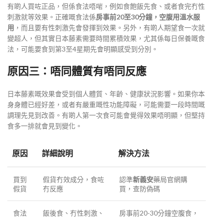
有啲人買咗正品，但係食法唔啱，例如食飽飯先食、或者食完冇性
刺激就等效果。正確嘅食法係
房事前20至30分鐘，空腹用溫水服
用
，而且要有性刺激先會發揮到效果
。另外，有啲人期望食一次就
變超人，但其實日本藤素需要時間累積效果，尤其係每日保養嘅食
法，可能要食到第3至4星期先會明顯感受到分別
。
原因三：唔同體質有唔同反應
日本藤素嘅效果會受到個人體質、年齡、健康狀況影響。如果你本
身身體已經好差，或者有嚴重嘅性功能障礙，可能需要一段時間嘅
調理先見到改善。有啲人第一次食可能會覺得效果唔明顯，但堅持
食多一排就會見到變化
。
原因
詳細說明
解決方法
買到
假貨冇效成分，食咗
認準
新義安
藥局官網購
假貨
冇反應
買，查防偽碼
食法
飯後食、冇性刺激、
房事前20-30分鐘空腹食，