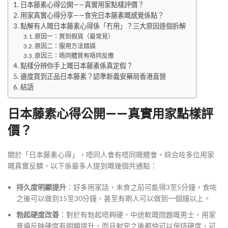
日本藤素心得公開——真實用家點樣評價？
用家真實心得分享——食完日本藤素嘅感覺係點？
點解有人嘅日本藤素心得係「冇用」？三大原因逐個拆解
原因一：買到假貨（最常見）
原因二：服用方法錯誤
原因三：唔同體質有唔同反應
點樣分辨你手上嘅日本藤素係真定假？
邊度買到正品日本藤素？認準新義安藥局香港直營
結語
日本藤素心得公開——真實用家點樣評
價？
關於「日本藤素心得」，唔同人會有唔同嘅體會。綜合咗多位用家
嘅真實反饋，以下係最多人提到嘅幾個共通點：
持久度明顯提升
：好多用家話，未食之前可能得3至5分鐘，食咗
之後可以做到15至30分鐘，甚至有啲人可以做到一個鐘以上
。
勃起硬度改善
：對於有勃起唔夠硬、中途軟嘅問題嘅男士，用家
普遍反映硬度有明顯提升，而且射完之後都仲可以保持硬度，可