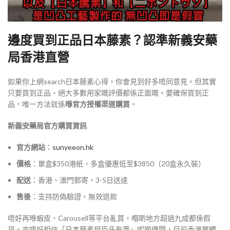
邊度買到正品日本藤素？認準
新義安
藥
局香港直營
如果你上網search日本藤素心得，你會見到好多唔同意見。但其實
只要買到正品，絕大多數用家嘅評價都係正面嘅。要確保買到正
品，唯一方法就係
喺官方授權渠道購買
。
新義安藥局官方購買資訊
官方網站
：
sunyeeon.hk
價格
：單盒$350港紙，多盒優惠低至$3850（20盒永久裝）
配送
：香港、澳門郵寄，3-5日送達
售後
：支持防偽驗證，無效退款
唔好再喺蝦皮、Carousell等平台亂買，嗰啲地方超過九成都係假
貨。亦唔好相信「日本藤素屈臣氏有賣」呢啲傳聞，目前香港實體