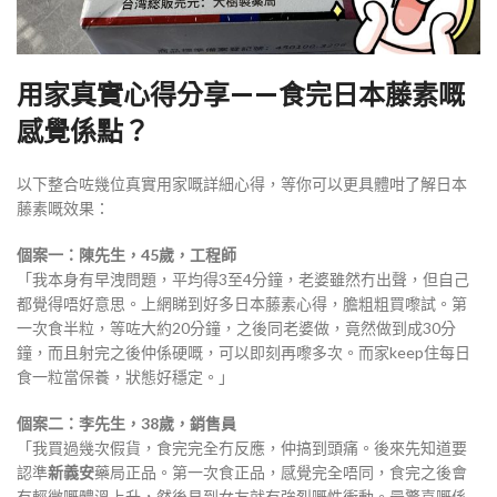
用家真實心得分享——食完日本藤素嘅
感覺係點？
以下整合咗幾位真實用家嘅詳細心得，等你可以更具體咁了解日本
藤素嘅效果：
個案一：陳先生，45歲，工程師
「我本身有早洩問題，平均得3至4分鐘，老婆雖然冇出聲，但自己
都覺得唔好意思。上網睇到好多日本藤素心得，膽粗粗買嚟試。第
一次食半粒，等咗大約20分鐘，之後同老婆做，竟然做到成30分
鐘，而且射完之後仲係硬嘅，可以即刻再嚟多次。而家keep住每日
食一粒當保養，狀態好穩定。」
個案二：李先生，38歲，銷售員
「我買過幾次假貨，食完完全冇反應，仲搞到頭痛。後來先知道要
認準
新義安
藥局正品。第一次食正品，感覺完全唔同，食完之後會
有輕微嘅體溫上升，然後見到女友就有強烈嘅性衝動。最驚喜嘅係