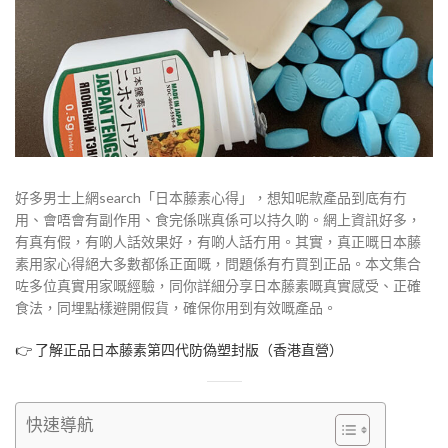
好多男士上網search「日本藤素心得」，想知呢款產品到底有冇
用、會唔會有副作用、食完係咪真係可以持久啲。網上資訊好多，
有真有假，有啲人話效果好，有啲人話冇用。其實，真正嘅日本藤
素用家心得絕大多數都係正面嘅，問題係有冇買到正品。本文集合
咗多位真實用家嘅經驗，同你詳細分享日本藤素嘅真實感受、正確
食法，同埋點樣避開假貨，確保你用到有效嘅產品。
👉
了解正品日本藤素第四代防偽塑封版（香港直營）
快速導航