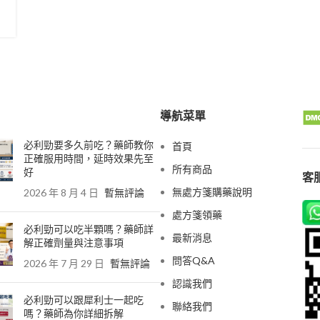
導航菜單
必利勁要多久前吃？藥師教你
首頁
正確服用時間，延時效果先至
所有商品
好
客服
無處方箋購藥說明
2026 年 8 月 4 日
暫無評論
處方箋領藥
必利勁可以吃半顆嗎？藥師詳
最新消息
解正確劑量與注意事項
問答Q&A
2026 年 7 月 29 日
暫無評論
認識我們
必利勁可以跟犀利士一起吃
聯絡我們
嗎？藥師為你詳細拆解