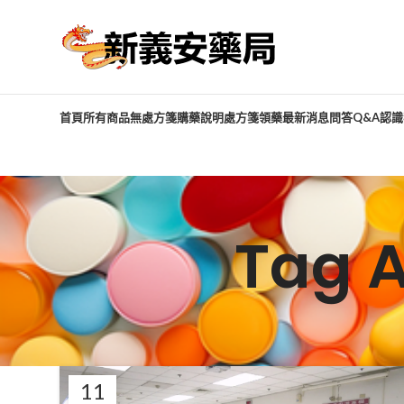
首頁
所有商品
無處方箋購藥說明
處方箋領藥
最新消息
問答Q&A
認識
Tag 
11