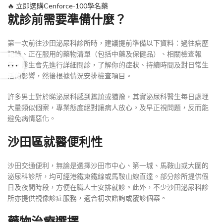
🔥 立即選購Cenforce-100學名藥
就診前需要準備什麼？
第一次前往沙田泌尿科診所時，建議提前準備以下資料：過往病歷
記錄、正在服用的藥物清單（包括中藥及保健品）、相關檢查報
告。醫生會先進行詳細問診，了解你的症狀、持續時間及對日常生
活的影響，然後根據情況安排檢查項目。
許多男士對於睇泌尿科感到尷尬或猶豫，其實泌尿科醫生每日處理
大量類似個案，專業態度絕對讓病人放心。及早正視問題，反而能
避免病情惡化。
沙田區就醫便利性
沙田交通便利，無論是選擇沙田市中心、第一城、馬鞍山或大圍的
泌尿科診所，均可經港鐵東鐵線或馬鞍山線直達。部分診所提供假
日及夜間時段，方便在職人士安排就診。此外，不少沙田泌尿科診
所亦提供視像診症服務，適合初次諮詢或覆診個案。
藥物治療選擇