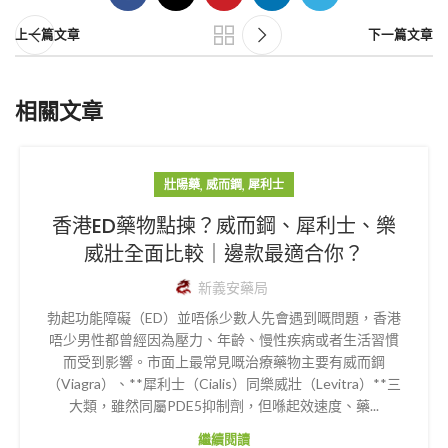
上一篇文章
下一篇文章
相關文章
,
,
壯陽藥
威而鋼
犀利士
香港ED藥物點揀？威而鋼、犀利士、樂
威壯全面比較｜邊款最適合你？
新義安藥局
勃起功能障礙（ED）並唔係少數人先會遇到嘅問題，香港
唔少男性都曾經因為壓力、年齡、慢性疾病或者生活習慣
而受到影響。市面上最常見嘅治療藥物主要有威而鋼
（Viagra）、**犀利士（Cialis）同樂威壯（Levitra）**三
大類，雖然同屬PDE5抑制劑，但喺起效速度、藥...
繼續閱讀