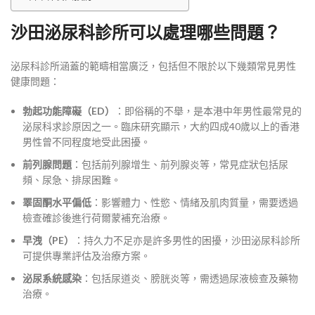
沙田泌尿科診所可以處理哪些問題？
泌尿科診所涵蓋的範疇相當廣泛，包括但不限於以下幾類常見男性
健康問題：
勃起功能障礙（ED）
：即俗稱的不舉，是本港中年男性最常見的
泌尿科求診原因之一。臨床研究顯示，大約四成40歲以上的香港
男性曾不同程度地受此困擾。
前列腺問題
：包括前列腺增生、前列腺炎等，常見症狀包括尿
頻、尿急、排尿困難。
睪固酮水平偏低
：影響體力、性慾、情緒及肌肉質量，需要透過
檢查確診後進行荷爾蒙補充治療。
早洩（PE）
：持久力不足亦是許多男性的困擾，沙田泌尿科診所
可提供專業評估及治療方案。
泌尿系統感染
：包括尿道炎、膀胱炎等，需透過尿液檢查及藥物
治療。