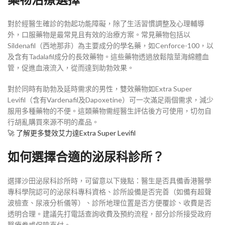
對於經醫生確診的勃起功能障礙，除了生活習慣調整及心理輔導
外，口服藥物是最常見且有效的治療方案。常見藥物包括以
Sildenafil（西地那非）為主要成分的學名藥，如Cenforce-100，以
及含有Tadalafil成分的長效藥物。這些藥物透過放鬆陰莖海綿體血
管，促進血液流入，從而達到助勃效果。
對於同時有助勃及延時需求的男性，雙效藥物如Extra Super
Levifil（含有Vardenafil及Dapoxetine）可一次滿足兩個需求，減少
服用多種藥物的不便。這類藥物需經醫生評估後方可使用，切勿自
行胡亂購買來源不明的產品。
🚀 了解更多雙效艾力達Extra Super Levifil
如何選擇合適的泌尿科診所？
選擇沙田泌尿科診所時，可留意以下幾點：醫生是否具備香港醫學
專科學院認可的泌尿科專科資格、診所設備是否完善（如備有超聲
波檢查、尿液分析儀等）、診所地理位置是否方便覆診、收費是否
透明合理。建議先打電話查詢收費及預約流程，部分診所接受政府
醫療券或保險直付。