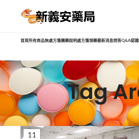
首頁
所有商品
無處方箋購藥說明
處方箋領藥
最新消息
問答Q&A
認識
Tag A
11