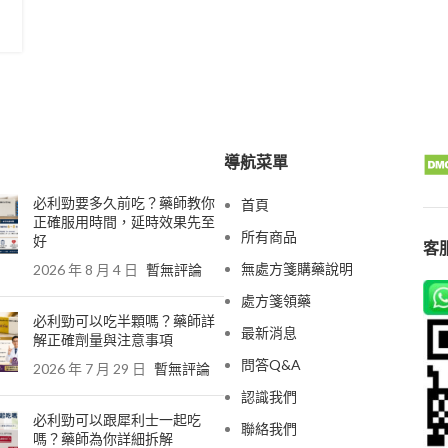
導航菜單
必利勁要多久前吃？藥師教你
首頁
正確服用時間，延時效果先至
所有商品
好
客服
無處方箋購藥說明
2026 年 8 月 4 日
暫無評論
處方箋領藥
必利勁可以吃半顆嗎？藥師詳
最新消息
解正確劑量與注意事項
問答Q&A
2026 年 7 月 29 日
暫無評論
認識我們
必利勁可以跟犀利士一起吃
聯絡我們
嗎？藥師為你詳細拆解