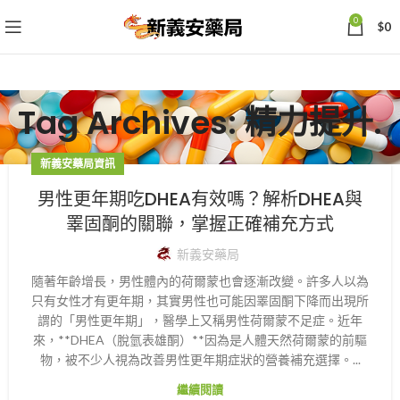
0
$
0
Tag Archives: 精力提升.
新義安藥局資訊
男性更年期吃DHEA有效嗎？解析DHEA與
睪固酮的關聯，掌握正確補充方式
新義安藥局
隨著年齡增長，男性體內的荷爾蒙也會逐漸改變。許多人以為
只有女性才有更年期，其實男性也可能因睪固酮下降而出現所
謂的「男性更年期」，醫學上又稱男性荷爾蒙不足症。近年
來，**DHEA（脫氫表雄酮）**因為是人體天然荷爾蒙的前驅
物，被不少人視為改善男性更年期症狀的營養補充選擇。...
繼續閱讀