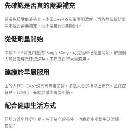
先確認是否真的需要補充
建議先接受血液檢查，測量DHEA-S及睪固酮濃度，再依照檢驗結果
決定是否需要補充，而不是自行長期服用。
從低劑量開始
市售DHEA常見劑量約25mg至50mg，可先從較低劑量開始，依照個
人體質及專業建議調整，不建議自行大量服用。
建議於早晨服用
由於人體DHEA分泌具有晝夜節律，多數人會選擇早上補充，並搭配
餐點一起服用，有助於減少胃部不適。
配合健康生活方式
若想改善男性更年期，除了補充營養外，也應同步調整生活習慣，
包括：