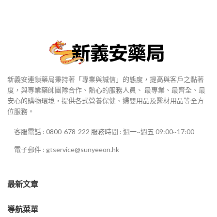
新義安連鎖藥局秉持著「專業與誠信」的態度，提高與客戶之黏著
度，與專業藥師團隊合作、熱心的服務人員、 最專業、最齊全、最
安心的購物環境，提供各式營養保健、婦嬰用品及醫材用品等全方
位服務。
客服電話 : 0800-678-222 服務時間 : 週一~週五 09:00~17:00
電子郵件 : gtservice@sunyeeon.hk
最新文章
導航菜單