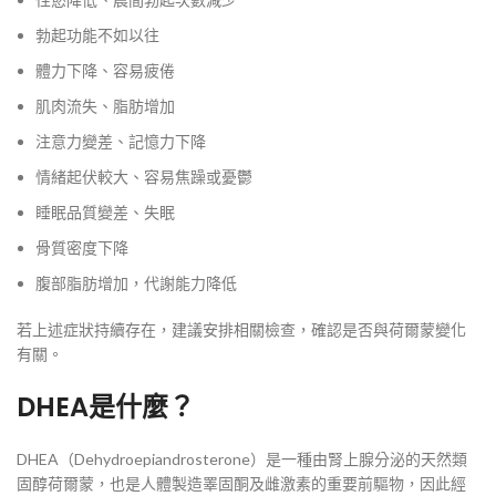
勃起功能不如以往
體力下降、容易疲倦
肌肉流失、脂肪增加
注意力變差、記憶力下降
情緒起伏較大、容易焦躁或憂鬱
睡眠品質變差、失眠
骨質密度下降
腹部脂肪增加，代謝能力降低
若上述症狀持續存在，建議安排相關檢查，確認是否與荷爾蒙變化
有關。
DHEA是什麼？
DHEA（Dehydroepiandrosterone）是一種由腎上腺分泌的天然類
固醇荷爾蒙，也是人體製造睪固酮及雌激素的重要前驅物，因此經