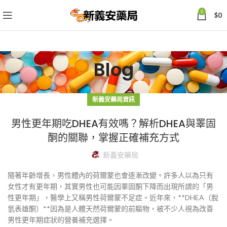
0
$
0
Blog
新義安藥局資訊
男性更年期吃DHEA有效嗎？解析DHEA與睪固
酮的關聯，掌握正確補充方式
新義安藥局
隨著年齡增長，男性體內的荷爾蒙也會逐漸改變。許多人以為只有
女性才有更年期，其實男性也可能因睪固酮下降而出現所謂的「男
性更年期」，醫學上又稱男性荷爾蒙不足症。近年來，**DHEA（脫
氫表雄酮）**因為是人體天然荷爾蒙的前驅物，被不少人視為改善
男性更年期症狀的營養補充選擇。