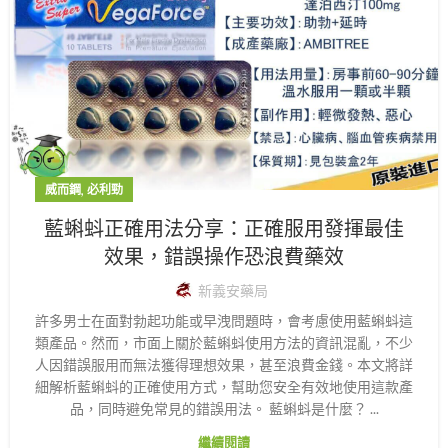
,
威而鋼
必利勁
藍蝌蚪正確用法分享：正確服用發揮最佳
效果，錯誤操作恐浪費藥效
新義安藥局
許多男士在面對勃起功能或早洩問題時，會考慮使用藍蝌蚪這
類產品。然而，市面上關於藍蝌蚪使用方法的資訊混亂，不少
人因錯誤服用而無法獲得理想效果，甚至浪費金錢。本文將詳
細解析藍蝌蚪的正確使用方式，幫助您安全有效地使用這款產
品，同時避免常見的錯誤用法。 藍蝌蚪是什麼？ ...
繼續閱讀