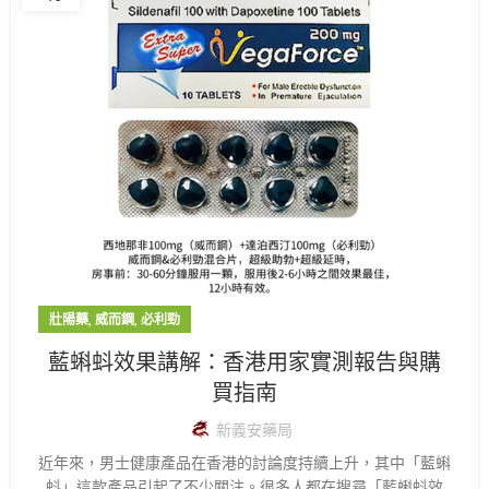
,
,
壯陽藥
威而鋼
必利勁
藍蝌蚪效果講解：香港用家實測報告與購
買指南
新義安藥局
近年來，男士健康產品在香港的討論度持續上升，其中「藍蝌
蚪」這款產品引起了不少關注。很多人都在搜尋「藍蝌蚪效