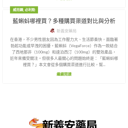
,
威而鋼
必利勁
藍蝌蚪哪裡買？多種購買渠道對比與分析
新義安藥局
在香港，不少男性朋友因為工作壓力大、生活節奏快，面臨著
勃起功能或早洩的困擾。藍蝌蚪（VegaForce）作為一款結合
了西地那非（100mg）和達泊西汀（100mg）的雙效產品，
近年來備受關注。但很多人最關心的問題始終是：「藍蝌蚪哪
裡買？」本文會從多個購買渠道進行比較，幫...
繼續閱讀