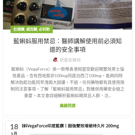
,
,
壯陽藥
威而鋼
必利勁
藍蝌蚪服用禁忌：醫師講解使用前必須知
道的安全事項
新義安藥局
藍蝌蚪（VegaForce）係一款喺香港相當受歡迎嘅雙效男士強
效產品，含有西地那非100mg同達泊西汀100mg，能夠同時
解決勃起功能同早洩兩大困擾。不過，任何藥物都有其使用限
制同注意事項，了解「藍蝌蚪服用禁忌」對確保用藥安全極之
重要。本文會詳細解析藍蝌蚪嘅禁忌人群、注...
繼續閱讀
18
5 月