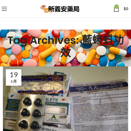
0
$
0
Tag Archives: 藍蝌蚪功
效
19
5 月