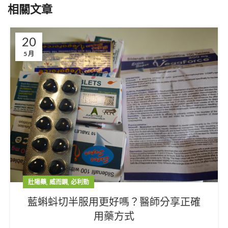
相關文章
20
5 月
,
,
壯陽藥
威而鋼
必利勁
藍蝌蚪切半服用更好嗎？醫師分享正確
用藥方式