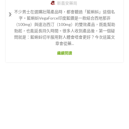
新義安藥局
不少男士在選購壯陽產品時，都會聽過「藍蝌蚪」這個名
字。藍蝌蚪VegaForce印度藍鑽是一款結合西地那非
（100mg）與達泊西汀（100mg）的雙效產品，既能幫助
勃起，也能延長持久時間。很多人收到產品後，第一個疑
問就是：藍蝌蚪切半服用對人體會唔會更好？今次這篇文
章會從藥...
繼續閱讀