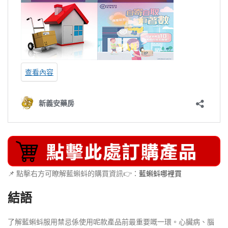
📌 點擊右方可瞭解藍蝌蚪的購買資訊👉：
藍蝌蚪哪裡買
結語
了解藍蝌蚪服用禁忌係使用呢款產品前最重要嘅一環。心臟病、腦