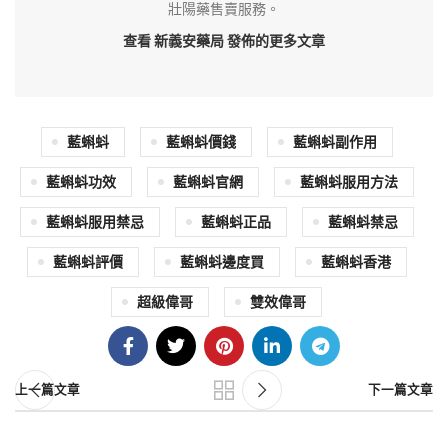
壯陽藥售賣服務。
查看 新義安藥局
發佈的更多文章
藍蝌蚪
藍蝌蚪價錢
藍蝌蚪副作用
藍蝌蚪功效
藍蝌蚪官網
藍蝌蚪服用方法
藍蝌蚪服用禁忌
藍蝌蚪正品
藍蝌蚪禁忌
藍蝌蚪評價
藍蝌蚪邊度買
藍蝌蚪香港
超級偉哥
雙效偉哥
上一篇文章
下一篇文章