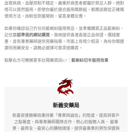
血管疾病、血壓控制不穩定、嚴重肝病患者都屬於禁忌人群，絕對
唔可以貿然服用。即使你屬於適合服用嘅群組，都應該跟從正確嘅
使用方法，由較低劑量開始，留意身體反應。
如果你確認自己冇任何藍蝌蚪服用禁忌，並準備購買正品藍蝌蚪，
記住要
認準我的網站購買
，我哋提供香港直營正品保證，價錢實
惠，並有專業藥師提供用藥指導。市面上有唔少假貨，為咗你嘅健
康同用藥安全，請務必選擇可靠渠道購買。
點擊右方可瞭解更多壯陽藥資訊👉：
藍蝌蚪切半服用效果
新義安藥局
新義安連鎖藥局秉持著「專業與誠信」的態度，提高與客戶
之黏著度，與專業藥師團隊合作、熱心的服務人員、 最專
業、最齊全、最安心的購物環境，提供最專業的男性保健與