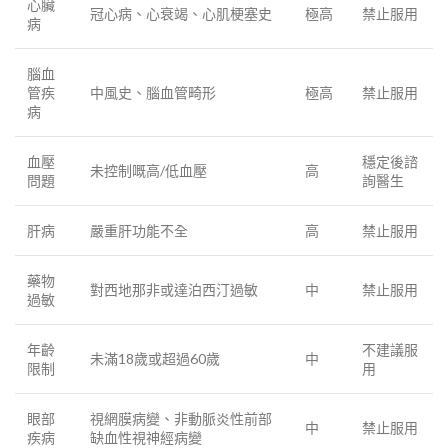
心臟
冠心病、心衰竭、心肌梗塞史
極高
禁止服用
病
腦血
管疾
中風史、腦血管畸形
極高
禁止服用
病
血壓
穩定後諮
未控制嘅高/低血壓
高
問題
詢醫生
肝病
嚴重肝功能不全
高
禁止服用
藥物
對西地那非或達泊西汀過敏
中
禁止服用
過敏
年齡
不建議服
未滿18歲或超過60歲
中
限制
用
眼部
視網膜病變、非動脈炎性前部
中
禁止服用
疾病
缺血性視神經病變