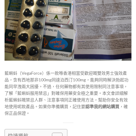
藍蝌蚪（VegaForce）係一款喺香港相當受歡迎嘅雙效男士強效產
品，含有西地那非100mg同達泊西汀100mg，能夠同時解決勃起功
能同早洩兩大困擾。不過，任何藥物都有其使用限制同注意事項，
了解「藍蝌蚪服用禁忌」對確保用藥安全極之重要。本文會詳細解
析藍蝌蚪嘅禁忌人群、注意事項同正確使用方法，幫助你安全有效
地使用呢款產品。如果你準備購買，記住要
認準我的網站購買
，確
保正品保證。
快速導航