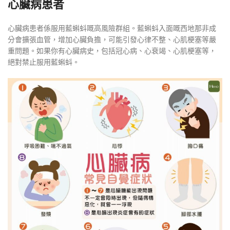
心臟病患者
心臟病患者係服用藍蝌蚪嘅高風險群組。藍蝌蚪入面嘅西地那非成
分會擴張血管，增加心臟負擔，可能引發心律不整、心肌梗塞等嚴
重問題。如果你有心臟病史，包括冠心病、心衰竭、心肌梗塞等，
絕對禁止服用藍蝌蚪。