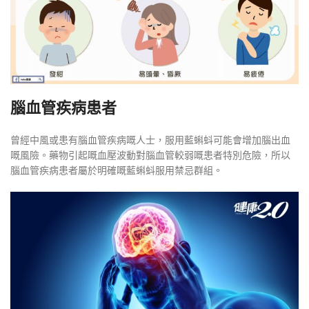
腦血管疾病患者
曾經中風或患有腦血管疾病嘅人士，服用藍蝌蚪可能會增加腦出血
嘅風險。藥物引起嘅血壓波動對腦血管較弱嘅患者特別危險，所以
腦血管疾病患者屬於明確嘅藍蝌蚪服用禁忌群組。