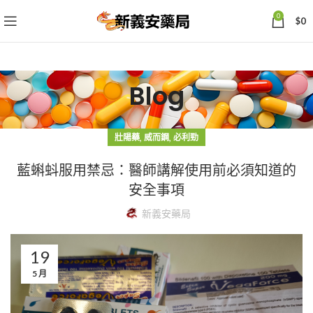
0
$
0
Blog
,
,
壯陽藥
威而鋼
必利勁
藍蝌蚪服用禁忌：醫師講解使用前必須知道的
安全事項
新義安藥局
19
5 月