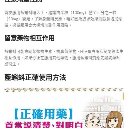
首次服用藍蝌蚪嘅人士，建議由半粒（100mg）甚至四分之一粒
（50mg）開始，了解身體嘅反應。唔好因為追求效果而隨意增加劑
量，過量服用會大幅增加副作用風險。
留意藥物相互作用
藍蝌蚪可能會同某類抗生素、抗真菌藥物、HIV蛋白酶抑制劑等產生
相互作用。如果你正在服用其他藥物，服用藍蝌蚪前應先諮詢藥師
或醫生。
藍蝌蚪正確使用方法