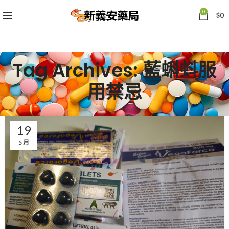
0
$
0
Tag Archives: 藍蝌蚪服
用禁忌
19
5 月