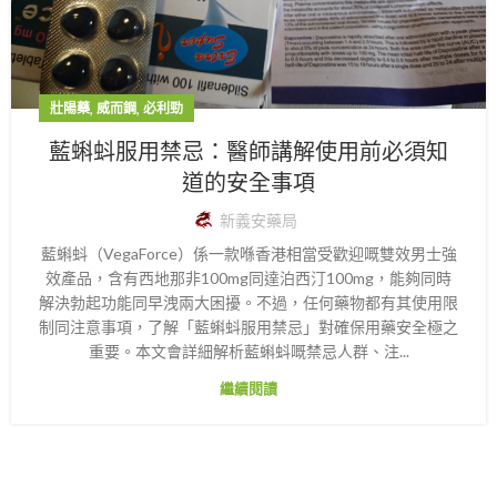
,
,
壯陽藥
威而鋼
必利勁
藍蝌蚪服用禁忌：醫師講解使用前必須知
道的安全事項
新義安藥局
藍蝌蚪（VegaForce）係一款喺香港相當受歡迎嘅雙效男士強
效產品，含有西地那非100mg同達泊西汀100mg，能夠同時
解決勃起功能同早洩兩大困擾。不過，任何藥物都有其使用限
制同注意事項，了解「藍蝌蚪服用禁忌」對確保用藥安全極之
重要。本文會詳細解析藍蝌蚪嘅禁忌人群、注...
繼續閱讀