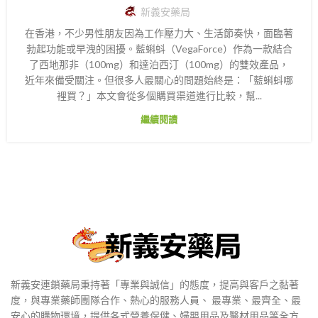
新義安藥局
在香港，不少男性朋友因為工作壓力大、生活節奏快，面臨著
勃起功能或早洩的困擾。藍蝌蚪（VegaForce）作為一款結合
了西地那非（100mg）和達泊西汀（100mg）的雙效產品，
近年來備受關注。但很多人最關心的問題始終是：「藍蝌蚪哪
裡買？」本文會從多個購買渠道進行比較，幫...
繼續閱讀
新義安連鎖藥局秉持著「專業與誠信」的態度，提高與客戶之黏著
度，與專業藥師團隊合作、熱心的服務人員、 最專業、最齊全、最
安心的購物環境，提供各式營養保健、婦嬰用品及醫材用品等全方