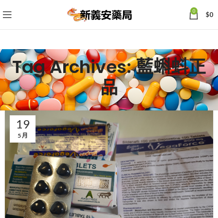
0
$
0
Tag Archives: 藍蝌蚪正
品
19
5 月