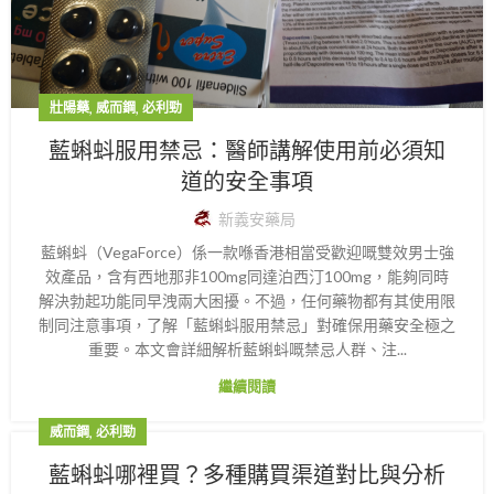
,
,
壯陽藥
威而鋼
必利勁
藍蝌蚪服用禁忌：醫師講解使用前必須知
道的安全事項
新義安藥局
藍蝌蚪（VegaForce）係一款喺香港相當受歡迎嘅雙效男士強
效產品，含有西地那非100mg同達泊西汀100mg，能夠同時
解決勃起功能同早洩兩大困擾。不過，任何藥物都有其使用限
制同注意事項，了解「藍蝌蚪服用禁忌」對確保用藥安全極之
重要。本文會詳細解析藍蝌蚪嘅禁忌人群、注...
繼續閱讀
,
威而鋼
必利勁
藍蝌蚪哪裡買？多種購買渠道對比與分析