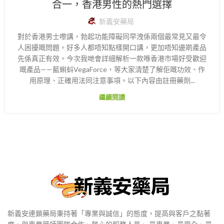
合一，香港男性的熱門選擇
新義安藥局
對於香港男士嚟講，勃起功能障礙同早洩係兩個最常見又最令
人困擾嘅問題。好多人都唔知點樣開口講，更加唔知邊啲產品
先係真正有效。今次我哋會詳細解析一款喺香港市場好受歡迎
嘅產品——藍蝌蚪VegaForce，等大家清楚了解佢嘅功效、作
用原理、正確用法同注意事項。以下內容由註冊藥劑...
繼續閱讀
新義安連鎖藥局秉持著「專業與誠信」的態度，提高與客戶之黏著