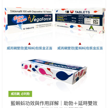
,
威而鋼
必利勁
藍蝌蚪功效與作用詳解｜助勃＋延時雙效