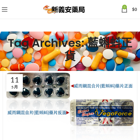
0
$
0
Tag Archives: 藍蝌蚪正
貨
11
5 月