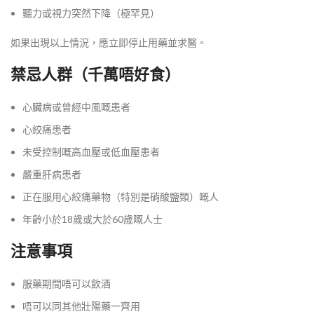
聽力或視力突然下降（極罕見）
如果出現以上情況，應立即停止用藥並求醫。
禁忌人群（千萬唔好食）
心臟病或曾經中風嘅患者
心絞痛患者
未受控制嘅高血壓或低血壓患者
嚴重肝病患者
正在服用心絞痛藥物（特別是硝酸鹽類）嘅人
年齡小於18歲或大於60歲嘅人士
注意事項
服藥期間唔可以飲酒
唔可以同其他壯陽藥一齊用