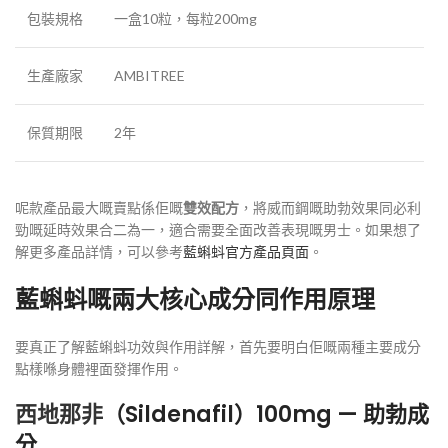
包裝規格
一盒10粒，每粒200mg
生產廠家
AMBITREE
保質期限
2年
呢款產品最大嘅賣點係佢嘅
雙效配方
，將威而鋼嘅助勃效果同必利
勁嘅延時效果合二為一，適合需要全面改善表現嘅男士。如果想了
解更多產品詳情，可以參考
藍蝌蚪官方產品頁面
。
藍蝌蚪嘅兩大核心成分同作用原理
要真正了解藍蝌蚪功效與作用詳解，首先要明白佢嘅兩種主要成分
點樣喺身體裡面發揮作用。
西地那非
（Sildenafil）100mg — 助勃成
分