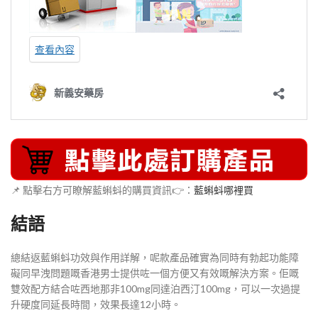
📌 點擊右方可瞭解藍蝌蚪的購買資訊👉：
藍蝌蚪哪裡買
結語
總結返藍蝌蚪功效與作用詳解，呢款產品確實為同時有勃起功能障
礙同早洩問題嘅香港男士提供咗一個方便又有效嘅解決方案。佢嘅
雙效配方結合咗西地那非100mg同達泊西汀100mg，可以一次過提
升硬度同延長時間，效果長達12小時。