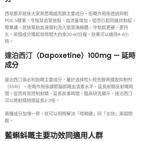
西地那非就係大家熟悉嘅威而鋼主要成分。佢嘅作用係透過抑制
PDE-5酵素，令陰莖血管放鬆、血流量增加，從而引起同維持勃起。
簡單講，就係幫助血液順利流入陰莖海綿體，令勃起更硬、更持
久。呢個成分嘅起效時間大約係30-60分鐘，效果可以維持4-6小
時。
達泊西汀
（Dapoxetine）100mg — 延時
成分
達泊西汀係必利勁嘅主要成分，屬於选择性5-羟色胺再摄取抑制剂
（SSRI）。佢嘅作用係調節腦部嘅血清素水平，延長射精反射嘅時
間，從而有效控制射精、延長房事時間。臨床研究顯示，達泊西汀
可以將射精時間延長2-3倍。
兩種成分加埋一齊，就可以同時解決「唔夠硬」同「太快」兩個問
題。
藍蝌蚪嘅主要功效同適用人群