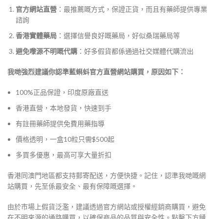
官方網站直營
：最推薦嘅方式，保證正貨，而且有藥師提供專業
諮詢
香港實體藥局
：選擇信譽良好嘅藥局，好似桑瑞藥局等
避免嚟源不明嘅代購
：好多假貨都係通過社交媒體代購流出
我哋強烈建議你認準
藍蝌蚪官方直營網站
購買，原因如下：
100%正品保證，印度原廠直送
香港直營，本地發貨，快速到手
有註冊藥師提供免費用藥指導
價格透明，一盒10粒只需$500起
多買多優惠，最高可享大量折扣
香港同澳門地區都支持郵寄配送，方便快捷。記住，認準我哋嘅網
站購買，先至係最安全、最有保障嘅選擇。
由於市場上假貨泛濫，建議透過官方網站或授權經銷商購買，避免
在不明來源的通路購買，以確保商品的品質與安全性。點擊下方鏈