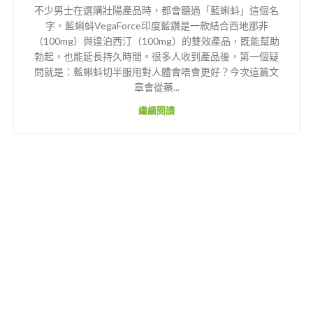
不少男士在選購壯陽產品時，都會聽過「藍蝌蚪」這個名
字。藍蝌蚪VegaForce印度藍鑽是一款結合西地那非
（100mg）與達泊西汀（100mg）的雙效產品，既能幫助
勃起，也能延長持久時間。很多人收到產品後，第一個疑
問就是：藍蝌蚪切半服用對人體會唔會更好？今次這篇文
章會從藥...
繼續閱讀