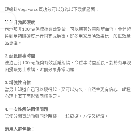
藍蝌蚪VegaForce嘅功效可以分為以下幾個層面：
1. 提升勃起硬度
西地那非100mg係標準有效劑量，可以顯著改善陰莖血流，令勃起
達到足夠嘅硬度進行同完成房事。好多用家反映效果比一般單效產
品更強。
2. 延長房事時間
達泊西汀100mg能夠有效延緩射精，令房事時間延長。對於有早洩
困擾嘅男士嚟講，呢個效果非常明顯。
3. 增強性自信
當男士知道自己可以硬得起、又可以持久，自然會更有信心，呢種
心理上嘅正面影響同樣重要。
4. 一次性解決兩個問題
唔使分開買助勃藥同延時藥，一粒搞掂，方便又經濟。
適用人群包括：