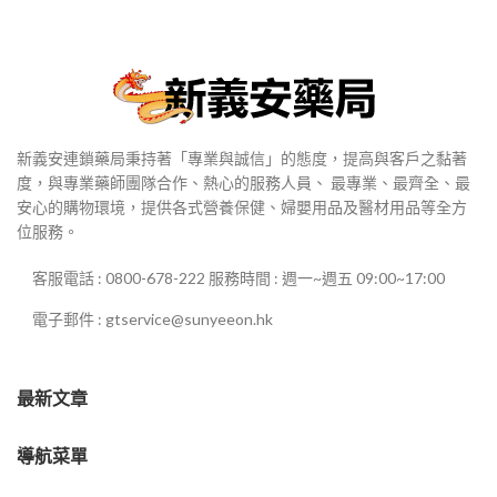
新義安連鎖藥局秉持著「專業與誠信」的態度，提高與客戶之黏著
度，與專業藥師團隊合作、熱心的服務人員、 最專業、最齊全、最
安心的購物環境，提供各式營養保健、婦嬰用品及醫材用品等全方
位服務。
客服電話 : 0800-678-222 服務時間 : 週一~週五 09:00~17:00
電子郵件 : gtservice@sunyeeon.hk
最新文章
導航菜單