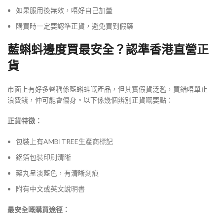
如果服用後無效，唔好自己加量
購買時一定要認準正貨，避免買到假藥
藍蝌蚪邊度買最安全？認準香港直營正
貨
市面上有好多聲稱係藍蝌蚪嘅產品，但其實假貨泛濫，買錯唔單止
浪費錢，仲可能會傷身。以下係幾個辨別正貨嘅要點：
正貨特徵：
包裝上有AMBITREE生產商標記
鋁箔包裝印刷清晰
藥丸呈淡藍色，有清晰刻痕
附有中文或英文說明書
最安全嘅購買途徑：