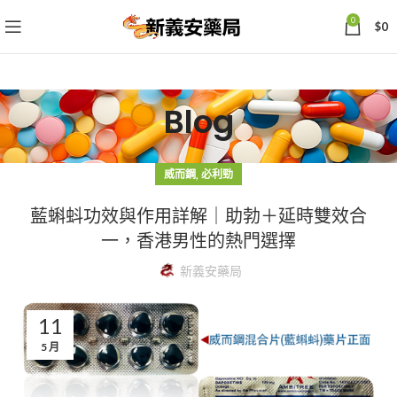
0
$
0
Blog
,
威而鋼
必利勁
藍蝌蚪功效與作用詳解｜助勃＋延時雙效合
一，香港男性的熱門選擇
新義安藥局
11
5 月