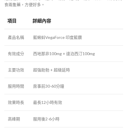
食兩隻藥，方便好多。
項目
詳細內容
產品名稱
藍蝌蚪VegaForce 印度藍鑽
有效成分
西地那非100mg + 達泊西汀100mg
主要功效
超強助勃 + 超級延時
服用時間
房事前30-60分鐘
效果時長
最長12小時有效
高峰期
服用後2-6小時