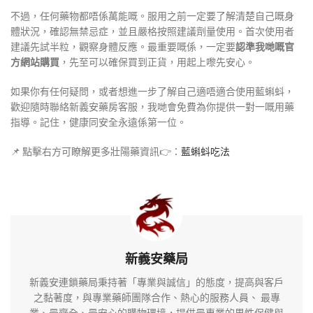
不過，任何藥物都唔係萬能嘅。服用之前一定要了解清楚自己嘅身
體狀況，確認無禁忌症，並且嚴格按照建議劑量使用。首次使用者
建議先試半粒，觀察身體反應。最重要嘅係，一定要
認準我哋嘅官
方網站購買
，先至可以確保買到正貨，用起上嚟先安心。
如果你有任何疑問，或者想進一步了解自己適唔適合使用藍蝌蚪，
歡迎隨時聯絡新義安藥房客服
，我哋會免費為你提供一對一嘅用藥
指導。記住，健康同安全永遠係第一位。
📌 點擊右方可瞭解更多壯陽藥資訊👉：
藍蝌蚪吃法
新義安藥局
新義安連鎖藥局秉持著「專業與誠信」的態度，提高與客戶
之黏著度，與專業藥師團隊合作、熱心的服務人員、 最專
業、最齊全、最安心的購物環境，提供最專業的男性保健與