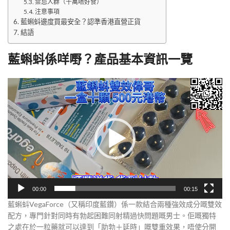
禁忌人群（千萬唔好食）
注意事項
藍蝌蚪邊度買最安全？認準香港直營正貨
結語
藍蝌蚪係咩嘢？產品基本資訊一覽
視
訊
播
放
器
00:00
00:15
藍蝌蚪VegaForce（又稱印度藍鑽）係一款結合兩種強效成分嘅雙效
配方，專門針對同時有勃起困難同射精過快問題嘅男士。佢嘅獨特
之處在於一粒藥就可以達到「助勃＋延時」嘅雙重效果，唔使分開