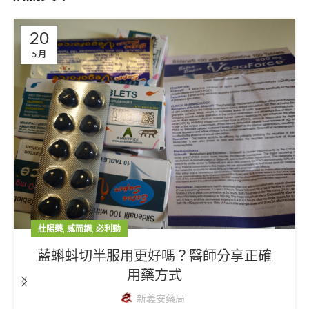
20
5 月
,
,
壯陽藥
威而鋼
必利勁
藍蝌蚪切半服用更好嗎？醫師分享正確
用藥方式
新義安藥局