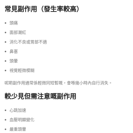
常見副作用（發生率較高）
頭痛
面部潮紅
消化不良或胃部不適
鼻塞
頭暈
視覺輕微模糊
呢啲副作用通常係輕微同短暫嘅，會喺幾小時內自行消失。
較少見但需注意嘅副作用
心跳加速
血壓明顯變化
嚴重頭暈