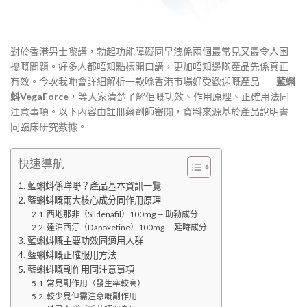
對於香港男士嚟講，勃起功能障礙同早洩係兩個最常見又最令人困
擾嘅問題。好多人都唔知點樣開口講，更加唔知邊啲產品先係真正
有效。今次我哋會詳細解析一款喺香港市場好受歡迎嘅產品——
藍蝌
蚪VegaForce
，等大家清楚了解佢嘅功效、作用原理、正確用法同
注意事項。以下內容由註冊藥劑師審閱，資料來源基於產品說明書
同臨床研究數據。
快速導航
藍蝌蚪係咩嘢？產品基本資訊一覽
藍蝌蚪嘅兩大核心成分同作用原理
西地那非（Sildenafil）100mg — 助勃成分
達泊西汀（Dapoxetine）100mg — 延時成分
藍蝌蚪嘅主要功效同適用人群
藍蝌蚪嘅正確服用方法
藍蝌蚪嘅副作用同注意事項
常見副作用（發生率較高）
較少見但需注意嘅副作用