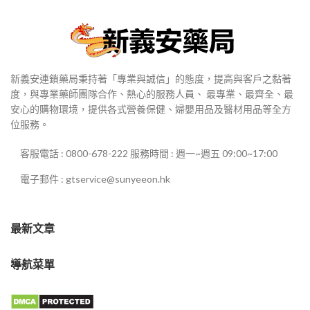
新義安連鎖藥局秉持著「專業與誠信」的態度，提高與客戶之黏著
度，與專業藥師團隊合作、熱心的服務人員、 最專業、最齊全、最
安心的購物環境，提供各式營養保健、婦嬰用品及醫材用品等全方
位服務。
客服電話 : 0800-678-222 服務時間 : 週一~週五 09:00~17:00
電子郵件 : gtservice@sunyeeon.hk
最新文章
導航菜單