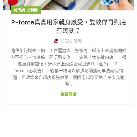
,
威而鋼
必利勁
P-force真實用家親身感受，雙效偉哥到底
有幾勁？
新義安藥局
隨住年紀增長，加上工作壓力大，好多男士喺床上表現都開始
力不從心。無論係「開唔到支旗」，定係「太快扯白旗」，都
嚴重打擊自信。近排網上討論區成日講嘅「藍P」— P-
force（必利吉），號稱一粒可以解決哂陽痿同早洩兩個問
題。但呢款來自印度嘅雙效藥，實際用起嚟又點？今次我哋
整...
繼續閱讀