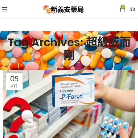
0
$
0
Tag Archives: 超級威而
剛
05
3 月