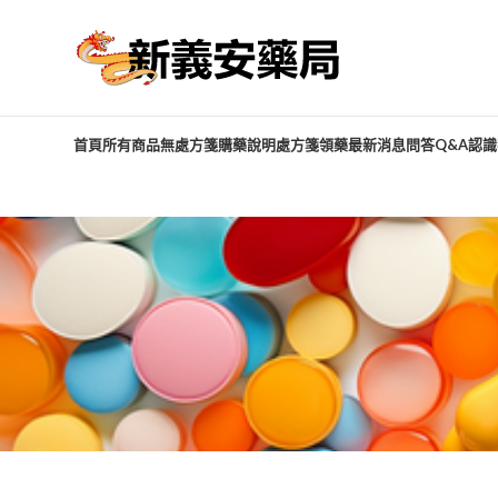
首頁
所有商品
無處方箋購藥說明
處方箋領藥
最新消息
問答Q&A
認識