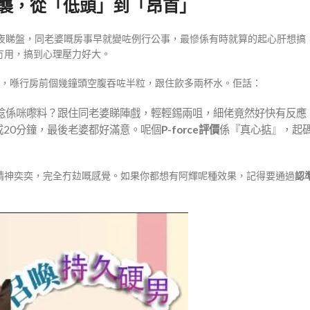
逆襲，從「低頭」到「昂首」
捱夜睇盤，同老婆嘅房事早就變咗例行公事，最慘係有時就算的起心肝想搞
冇用，搞到心理壓力好大。
，喺行房前個幾鐘頭空腹吞咗半粒，跟住飲多兩杯水。佢話：
心諗係咪嚟料？跟住同老婆睇陣戲，輕輕錫兩咀，細佬竟然好快有反應
20分鐘，最後老婆都好滿意。呢個
P-force評價
係『真心掂』，起
精神奕奕，完全冇攰嘅感覺。如果你都想有阿輝呢種效果，記得要通過
認