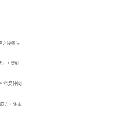
佢之後轉咗
遞」，變到
。老婆仲問
威力，係單