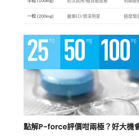
半粒 (100mg)
初次試用/體質敏感者
明顯變
一粒 (200mg)
嚴重ED/資深用家
極度堅
點解P-force評價咁兩極？好大