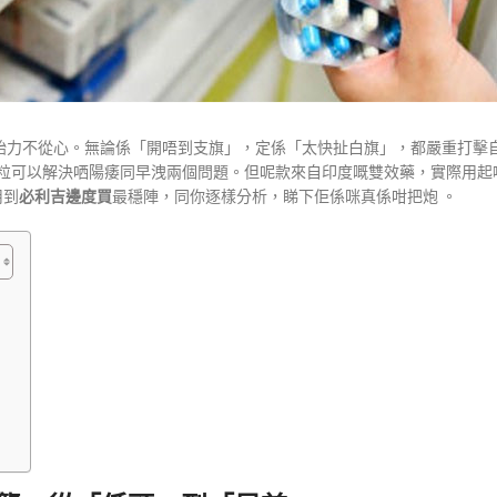
始力不從心。無論係「開唔到支旗」，定係「太快扯白旗」，都嚴重打擊
粒可以解決哂陽痿同早洩兩個問題。但呢款來自印度嘅雙效藥，實際用起
用到
必利吉邊度買
最穩陣，同你逐樣分析，睇下佢係咪真係咁把炮 。
」