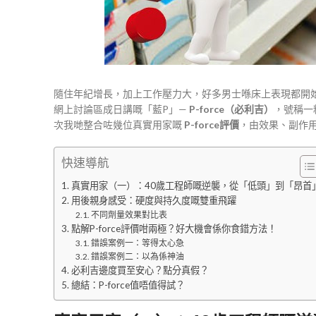
隨住年紀增長，加上工作壓力大，好多男士喺床上表現都開
網上討論區成日講嘅「藍P」—
P-force（必利吉）
，號稱一
次我哋整合咗幾位真實用家嘅
P-force評價
，由效果、副作
快速導航
真實用家（一）：40歲工程師嘅逆襲，從「低頭」到「昂首
用後親身感受：硬度與持久度嘅雙重飛躍
不同劑量效果對比表
點解P-force評價咁兩極？好大機會係你食錯方法！
錯誤案例一：等得太心急
錯誤案例二：以為係神油
必利吉邊度買至安心？點分真假？
總結：P-force值唔值得試？