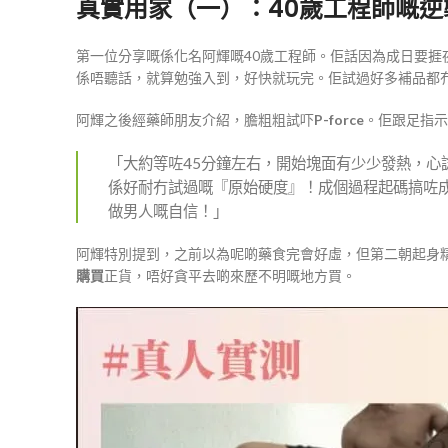
真實用家（一）：40歲工程師嘅
第一位分享嘅係化名阿輝嘅40歲工程師。佢話因為成日要
係唔聽話，就算勉強入到，好快就玩完。佢試過好多補品都
阿輝之後經藥師朋友介紹，膽粗粗試吓
P-force
。佢跟足指示
「大約等咗45分鐘左右，開始塊面有少少發熱，
係好耐冇試過嘅『原始硬度』！成個過程起碼搞咗成
做男人嘅自信！」
阿輝特別提到，之前以為呢啲藥食完會好虛，但第二朝起身
購買
正貨，唔好貪平去啲來歷不明嘅地方買。