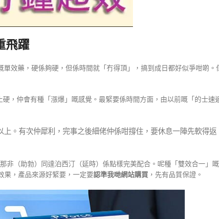
重飛躍
子嘅單效藥，硬係夠硬，但係時間就「冇得頂」，搞到成日都好似爭咁啲。
止硬，仲會有種「漲爆」嘅感覺。最緊要係時間方面，由以前嘅「的士速
鐘以上。有次仲犀利，完事之後細佬仲係咁撐住，要休息一陣先軟得返
那非（助勃）同達泊西汀（延時）係點樣完美配合。呢種「雙效合一」嘅
效果，產品來源好緊要，一定要
認準我哋網站購買
，先有品質保證。