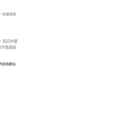
，但細佬就
，而且仲要
碼令我搵返
準我哋網站