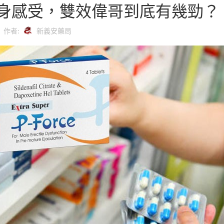
家親身感受，雙效偉哥到底有幾勁？
作者:
新義安藥局