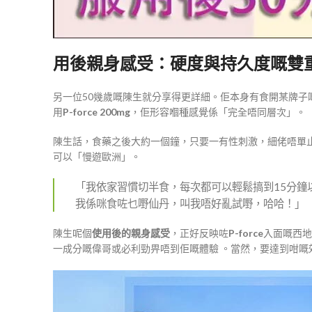
用後親身感受：硬度與持久度嘅雙
另一位50幾歲嘅陳生就分享得更詳細。佢本身有食開某牌
用
P-force 200mg
，佢形容嗰種感覺係「完全唔同層次」。
陳生話，食藥之後大約一個鐘，只要一有性刺激，細佬唔單
可以「慢遊歐洲」。
「我依家習慣切半食，每次都可以輕鬆搞到15分
我係咪食咗乜嘢仙丹，叫我唔好亂試嘢，哈哈！」
陳生呢個
使用後的親身感受
，正好反映咗
P-force
入面嘅西地
一成分嘅偉哥或必利勁畀唔到佢嘅體驗 。當然，要達到咁嘅