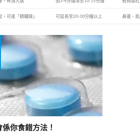
硬，有漲大感
由3-4分鐘增至10-15分鐘
輕微面紅
挺，可達「鋼鐵級」
可延長至20-30分鐘以上
鼻塞、肌
機會係你食錯方法！