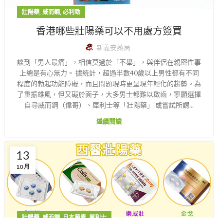
,
,
壯陽藥
威而鋼
必利勁
香港哪些壯陽藥可以不用處方簽買
新義安藥局
談到「男人最痛」，相信莫過於「不舉」，與伴侶在親密性事
上總是有心無力。 據統計，超過半數40歲以上男性都有不同
程度的勃起功能障礙，而且問題現時更呈現年輕化的趨勢。為
了重振雄風，但又礙於面子，大多男士都難以啟齒，寧願選擇
自尋威而鋼（偉哥）、犀利士等「壯陽藥」 或嘗試所謂...
繼續閱讀
13
10 月
,
,
,
壯陽藥
威而鋼
日本藤素
犀利士