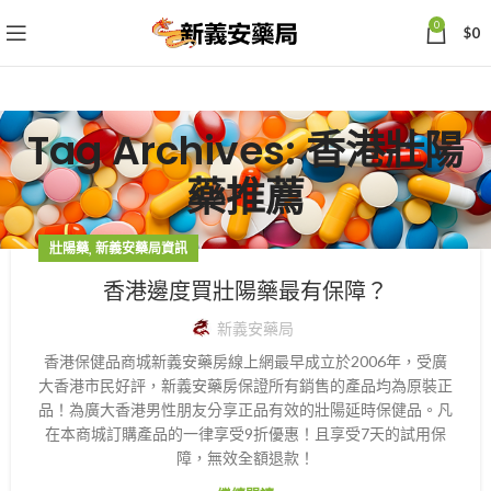
0
$
0
Tag Archives: 香港壯陽
藥推薦
,
壯陽藥
新義安藥局資訊
香港邊度買壯陽藥最有保障？
新義安藥局
香港保健品商城新義安藥房線上網最早成立於2006年，受廣
大香港市民好評，新義安藥房保證所有銷售的產品均為原裝正
品！為廣大香港男性朋友分享正品有效的壯陽延時保健品。凡
在本商城訂購產品的一律享受9折優惠！且享受7天的試用保
障，無效全額退款！