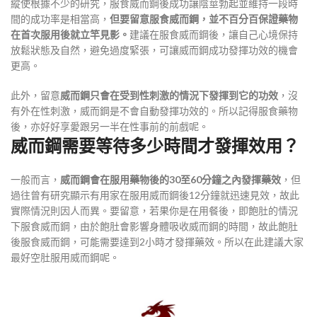
縱使根據不少的研究，服食威而鋼後成功讓陰莖勃起並維持一段時
間的成功率是相當高，
但要留意服食威而鋼，並不百分百保證藥物
在首次服用後就立竿見影。
建議在服食威而鋼後，讓自己心境保持
放鬆狀態及自然，避免過度緊張，可讓威而鋼成功發揮功效的機會
更高。
此外，留意
威而鋼只會在受到性刺激的情況下發揮到它的功效
，沒
有外在性刺激，威而鋼是不會自動發揮功效的。所以記得服食藥物
後，亦好好享愛跟另一半在性事前的前戲呢。
威而鋼需要等待多少時間才發揮效用？
一般而言，
威而鋼會在服用藥物後的30至60分鐘之內發揮藥效
，但
過往曾有研究顯示有用家在服用威而鋼後12分鐘就迅速見效，故此
實際情況則因人而異。要留意，若果你是在用餐後，即飽肚的情況
下服食威而鋼，由於飽肚會影響身體吸收威而鋼的時間，故此飽肚
後服食威而鋼，可能需要達到2小時才發揮藥效。所以在此建議大家
最好空肚服用威而鋼呢。