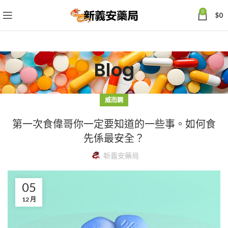
0
$
0
Blog
威而鋼
第一次食偉哥你一定要知道的一些事。如何食
先係最安全？
新義安藥局
05
12 月