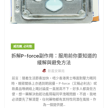
,
威而鋼
必利勁
拆解P-force副作用：服用前你要知道的
緩解與避免方法
新義安藥局
前言：隨着生活節奏加快，唔少香港男士喺面對壓力嘅同
時，親密關係上亦遇到啲困擾。P-force（又稱必利吉）呢
款產品喺網絡上嘅討論度一直居高不下，好多人都貪佢方
便，想一藥解決勃起功能障礙同早洩嘅問題。不過，我哋
必須要先了解清楚，任何藥物都有其特性同潛在風險。作
為一個提供健...