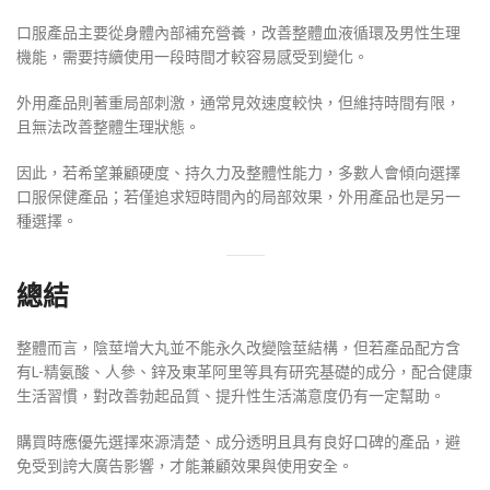
口服產品主要從身體內部補充營養，改善整體血液循環及男性生理
機能，需要持續使用一段時間才較容易感受到變化。
外用產品則著重局部刺激，通常見效速度較快，但維持時間有限，
且無法改善整體生理狀態。
因此，若希望兼顧硬度、持久力及整體性能力，多數人會傾向選擇
口服保健產品；若僅追求短時間內的局部效果，外用產品也是另一
種選擇。
總結
整體而言，陰莖增大丸並不能永久改變陰莖結構，但若產品配方含
有L-精氨酸、人參、鋅及東革阿里等具有研究基礎的成分，配合健康
生活習慣，對改善勃起品質、提升性生活滿意度仍有一定幫助。
購買時應優先選擇來源清楚、成分透明且具有良好口碑的產品，避
免受到誇大廣告影響，才能兼顧效果與使用安全。