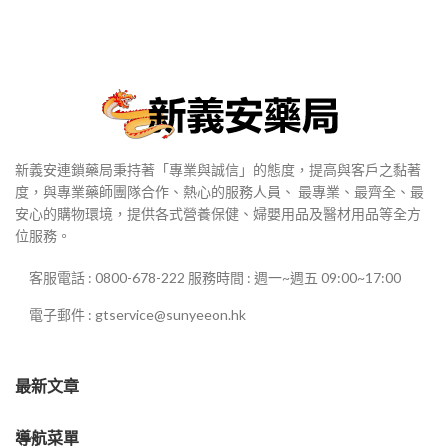
新義安連鎖藥局秉持著「專業與誠信」的態度，提高與客戶之黏著
度，與專業藥師團隊合作、熱心的服務人員、 最專業、最齊全、最
安心的購物環境，提供各式營養保健、婦嬰用品及醫材用品等全方
位服務。
客服電話 : 0800-678-222 服務時間 : 週一~週五 09:00~17:00
電子郵件 : gtservice@sunyeeon.hk
最新文章
導航菜單