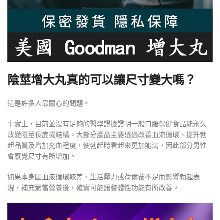
陰莖增大丸真的可以讓尺寸變大嗎？
這是許多人最關心的問題。
事實上，目前並沒有足夠的醫學證據證明一般口服保健食品能永久
改變陰莖長度或結構。大部分產品主要透過改善血流循環、提升勃
起品質及增加充血程度，使勃起時看起來更加飽滿，因此部分男性
會感覺尺寸有所增加。
如果本身因血液循環較差、生活壓力或荷爾蒙不足而影響勃起表
現，補充適當營養後，確實可能讓整體性功能有所改善。