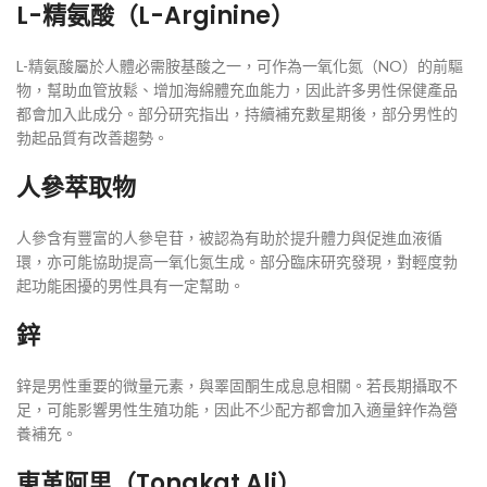
L-精氨酸（L-Arginine）
L-精氨酸屬於人體必需胺基酸之一，可作為一氧化氮（NO）的前驅
物，幫助血管放鬆、增加海綿體充血能力，因此許多男性保健產品
都會加入此成分。部分研究指出，持續補充數星期後，部分男性的
勃起品質有改善趨勢。
人參萃取物
人參含有豐富的人參皂苷，被認為有助於提升體力與促進血液循
環，亦可能協助提高一氧化氮生成。部分臨床研究發現，對輕度勃
起功能困擾的男性具有一定幫助。
鋅
鋅是男性重要的微量元素，與睪固酮生成息息相關。若長期攝取不
足，可能影響男性生殖功能，因此不少配方都會加入適量鋅作為營
養補充。
東革阿里（Tongkat Ali）