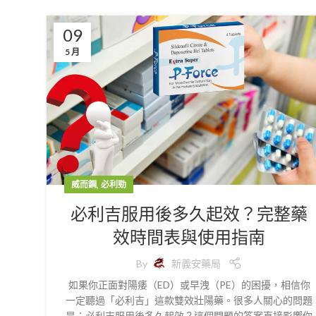
09
5 月
,
威而鋼
必利勁
必利吉服用後多久起效？完整藥
效時間表與使用指南
By
新義安藥局
如果你正面對陽痿（ED）或早洩（PE）的困擾，相信你
一定聽過「必利吉」這款雙效壯陽藥。很多人關心的問題
是：必利吉服用後多久起效？這個問題的答案直接影響你