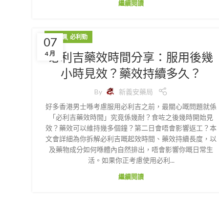
繼續閱讀
,
威而鋼
必利勁
07
必利吉藥效時間分享：服用後幾
4 月
小時見效？藥效持續多久？
By
新義安藥局
好多香港男士喺考慮服用必利吉之前，最關心嘅問題就係
「必利吉藥效時間」究竟係幾耐？食咗之後幾時開始見
效？藥效可以維持幾多個鐘？第二日會唔會影響返工？本
文會詳細為你拆解必利吉嘅起效時間、藥效持續長度，以
及藥物成分如何喺體內自然排出，唔會影響你嘅日常生
活。如果你正考慮使用必利...
繼續閱讀