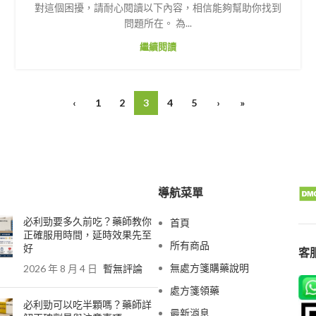
對這個困擾，請耐心閱讀以下內容，相信能夠幫助你找到
問題所在。 為...
繼續閱讀
‹
1
2
3
4
5
›
»
導航菜單
必利勁要多久前吃？藥師教你
首頁
正確服用時間，延時效果先至
所有商品
好
客服
無處方箋購藥說明
2026 年 8 月 4 日
暫無評論
處方箋領藥
必利勁可以吃半顆嗎？藥師詳
最新消息