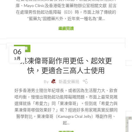
庫、Mayo Clinic及香港衛生署藥物辦公室相關文獻 前言
在處理男性勃起功能障礙（ED）時，市面上除了傳統的
“藍藥丸”固體藥片外，近年來一種名為“果...
繼續閱讀
威而鋼
06
果凍偉哥副作用更低、起效更
5 月
快，更適合三高人士使用
By
新義安藥局
好多香港男士隨住年紀增長，或者因為生活壓力大、飲食
唔均衡，慢慢出現勃起功能障礙嘅問題。市面上最常見嘅
選擇就係「希愛力」同「果凍偉哥」。但到底「希愛力與
果凍偉哥哪個效果好？」呢？經過好多用家嘅真實反饋同
醫學對比，果凍偉哥（Kamagra Oral Jelly）喺副作用、
起...