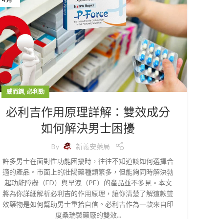
,
威而鋼
必利勁
必利吉作用原理詳解：雙效成分
如何解決男士困擾
By
新義安藥局
許多男士在面對性功能困擾時，往往不知道該如何選擇合
適的產品。市面上的壯陽藥種類繁多，但能夠同時解決勃
起功能障礙（ED）與早洩（PE）的產品並不多見。本文
將為你詳細解析必利吉的作用原理，讓你清楚了解這款雙
效藥物是如何幫助男士重拾自信。必利吉作為一款來自印
度桑瑞製藥廠的雙效...