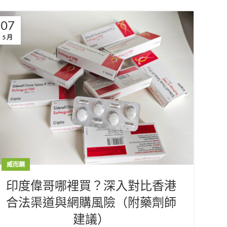
07
5 月
威而鋼
印度偉哥哪裡買？深入對比香港
合法渠道與網購風險（附藥劑師
建議）