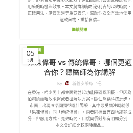
用藥的時機與效果。本文將詳細解析必利吉的起效時間、
正確用法、購買渠道等重要資訊，幫助你安全有效地使用
這款藥物，重拾自信...
繼續閱讀
威而鋼
05
果凍偉哥 vs 傳統偉哥，哪個更適
5 月
合你？聽醫師為你講解
By
新義安藥局
在香港，唔少男士都會面對勃起功能障礙嘅困擾，但因為
怕尷尬而唔敢求醫或者搵解決方案。隨住醫藥科技進步，
市面上出現咗唔同類型嘅壯陽藥，其中最受關注嘅就係
「果凍偉哥」同「傳統偉哥」。兩者同樣含有西地那非成
分，但服用方式、見效時間、口感同價錢都有明顯分別。
本文會詳細比較兩種產品...