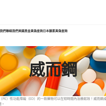
我們
聯絡我們
美國黑金真偽查詢
日本藤素真偽查詢
威而鋼
（PE）性功能障礙（ED）的一款藥物可以在短時間內治療起效！威而鋼成分
間。