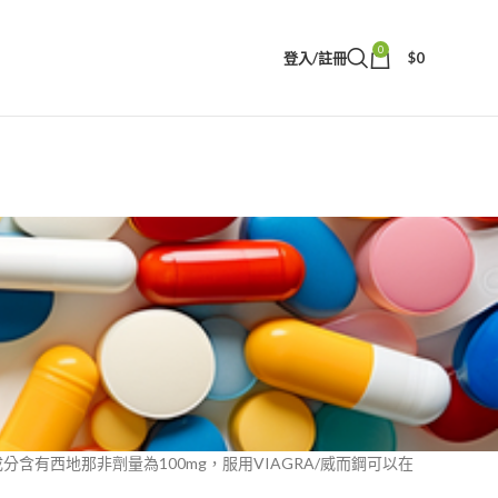
0
登入/註冊
$
0
含有西地那非劑量為100mg，服用VIAGRA/威而鋼可以在