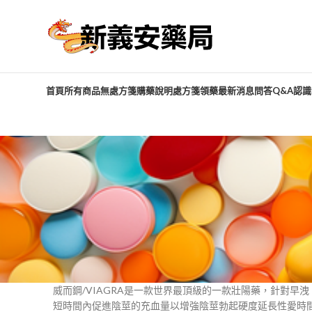
首頁
所有商品
無處方箋購藥說明
處方箋領藥
最新消息
問答Q&A
認識
威而鋼/VIAGRA是一款世界最頂級的一款壯陽藥，針對早洩
短時間內促進陰莖的充血量以增強陰莖勃起硬度延長性愛時