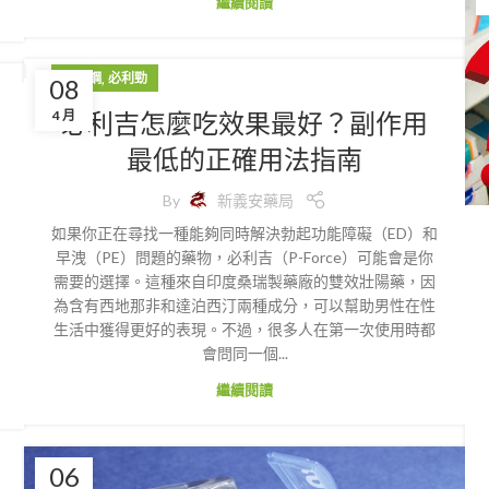
繼續閱讀
,
威而鋼
必利勁
08
必利吉怎麼吃效果最好？副作用
4 月
最低的正確用法指南
By
新義安藥局
如果你正在尋找一種能夠同時解決勃起功能障礙（ED）和
早洩（PE）問題的藥物，必利吉（P-Force）可能會是你
需要的選擇。這種來自印度桑瑞製藥廠的雙效壯陽藥，因
為含有西地那非和達泊西汀兩種成分，可以幫助男性在性
生活中獲得更好的表現。不過，很多人在第一次使用時都
會問同一個...
繼續閱讀
06