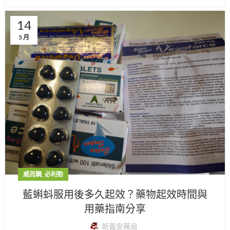
14
5 月
,
威而鋼
必利勁
藍蝌蚪服用後多久起效？藥物起效時間與
用藥指南分享
新義安藥局