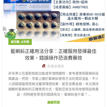
,
威而鋼
必利勁
藍蝌蚪正確用法分享：正確服用發揮最佳
效果，錯誤操作恐浪費藥效
新義安藥局
許多男士在面對勃起功能或早洩問題時，會考慮使用藍蝌蚪這
類產品。然而，市面上關於藍蝌蚪使用方法的資訊混亂，不少
人因錯誤服用而無法獲得理想效果，甚至浪費金錢。本文將詳
細解析藍蝌蚪的正確使用方式，幫助您安全有效地使用這款產
品，同時避免常見的錯誤用法。 藍蝌蚪是什麼？ ...
繼續閱讀