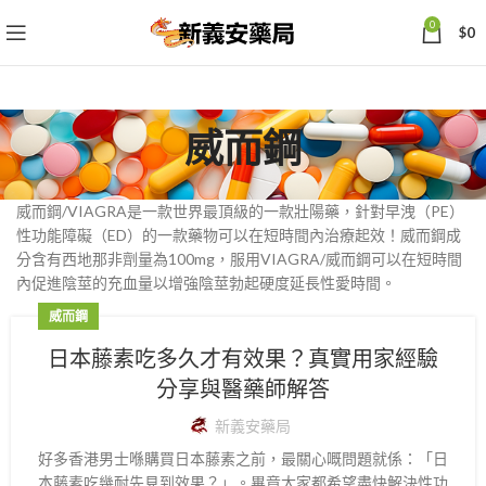
0
$
0
威而鋼
威而鋼/VIAGRA是一款世界最頂級的一款壯陽藥，針對早洩（PE）
性功能障礙（ED）的一款藥物可以在短時間內治療起效！威而鋼成
分含有西地那非劑量為100mg，服用VIAGRA/威而鋼可以在短時間
內促進陰莖的充血量以增強陰莖勃起硬度延長性愛時間。
威而鋼
日本藤素吃多久才有效果？真實用家經驗
分享與醫藥師解答
新義安藥局
好多香港男士喺購買日本藤素之前，最關心嘅問題就係：「日
本藤素吃幾耐先見到效果？」。畢竟大家都希望盡快解決性功