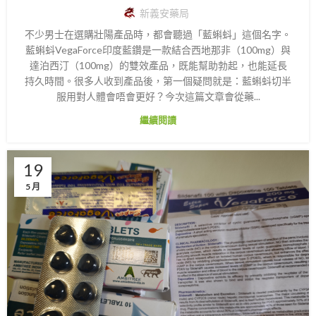
新義安藥局
不少男士在選購壯陽產品時，都會聽過「藍蝌蚪」這個名字。
藍蝌蚪VegaForce印度藍鑽是一款結合西地那非（100mg）與
達泊西汀（100mg）的雙效產品，既能幫助勃起，也能延長
持久時間。很多人收到產品後，第一個疑問就是：藍蝌蚪切半
服用對人體會唔會更好？今次這篇文章會從藥...
繼續閱讀
19
5 月