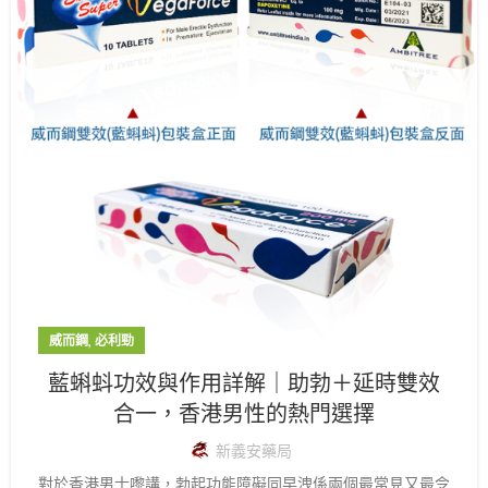
,
威而鋼
必利勁
藍蝌蚪功效與作用詳解｜助勃＋延時雙效
合一，香港男性的熱門選擇
新義安藥局
對於香港男士嚟講，勃起功能障礙同早洩係兩個最常見又最令