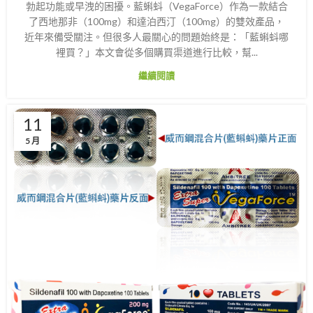
勃起功能或早洩的困擾。藍蝌蚪（VegaForce）作為一款結合
了西地那非（100mg）和達泊西汀（100mg）的雙效產品，
近年來備受關注。但很多人最關心的問題始終是：「藍蝌蚪哪
裡買？」本文會從多個購買渠道進行比較，幫...
繼續閱讀
11
5 月