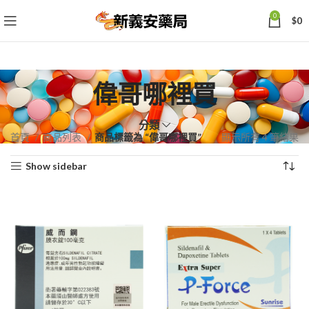
0
$
0
偉哥哪裡買
分類
依
首頁
商品列表
商品標籤為 “偉哥哪裡買”
顯示所有 4 筆結果
熱
Show sidebar
銷
度
排
序