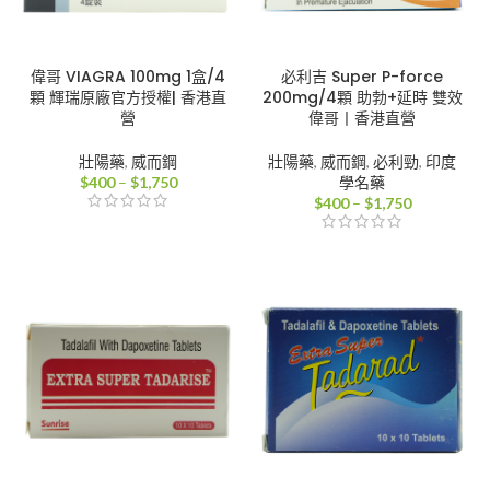
偉哥 VIAGRA 100mg 1盒/4
必利吉 Super P-force
顆 輝瑞原廠官方授權| 香港直
200mg/4顆 助勃+延時 雙效
營
偉哥丨香港直營
壯陽藥
,
威而鋼
壯陽藥
,
威而鋼
,
必利勁
,
印度
價
$
400
–
$
1,750
學名藥
格
價
$
400
–
$
1,750
範
格
圍：
範
$400
圍：
到
$400
$1,750
到
$1,750