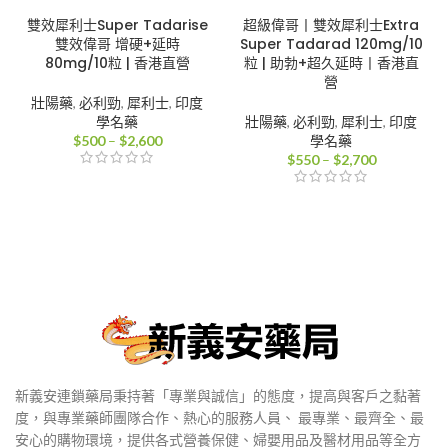
雙效犀利士Super Tadarise
超級偉哥丨雙效犀利士Extra
雙效偉哥 增硬+延時
Super Tadarad 120mg/10
80mg/10粒 | 香港直營
粒 | 助勃+超久延時丨香港直
營
壯陽藥
,
必利勁
,
犀利士
,
印度
學名藥
壯陽藥
,
必利勁
,
犀利士
,
印度
價
$
500
–
$
2,600
學名藥
格
價
$
550
–
$
2,700
範
格
圍：
範
$500
圍：
到
$550
$2,600
到
$2,700
新義安連鎖藥局秉持著「專業與誠信」的態度，提高與客戶之黏著
度，與專業藥師團隊合作、熱心的服務人員、 最專業、最齊全、最
安心的購物環境，提供各式營養保健、婦嬰用品及醫材用品等全方