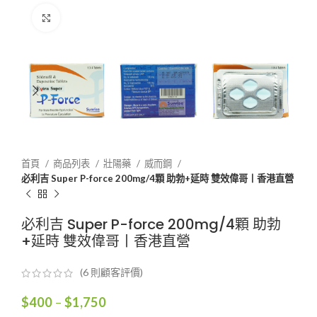
Click to enlarge
首頁
商品列表
壯陽藥
威而鋼
必利吉 Super P-force 200mg/4顆 助勃+延時 雙效偉哥丨香港直營
必利吉 Super P-force 200mg/4顆 助勃
+延時 雙效偉哥丨香港直營
(
6
則顧客評價)
價
$
400
–
$
1,750
格