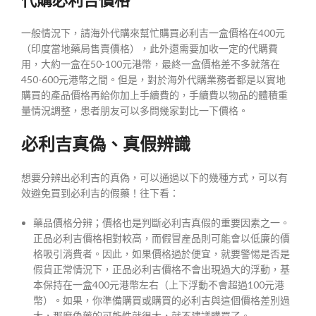
代購必利吉價格
一般情況下，請海外代購來幫忙購買必利吉一盒價格在400元
（印度當地藥局售賣價格），此外還需要加收一定的代購費
用，大約一盒在50-100元港幣，最終一盒價格差不多就落在
450-600元港幣之間。但是，對於海外代購業務者都是以實地
購買的產品價格再給你加上手續費的，手續費以物品的體積重
量情況調整，患者朋友可以多問幾家對比一下價格。
必利吉真偽、真假辨識
想要分辨出必利吉的真偽，可以通過以下的幾種方式，可以有
效避免買到必利吉的假藥！往下看：
藥品價格分辨；價格也是判斷必利吉真假的重要因素之一。
正品必利吉價格相對較高，而假冒産品則可能會以低廉的價
格吸引消費者。因此，如果價格過於便宜，就要警惕是否是
假貨正常情況下，正品必利吉價格不會出現過大的浮動，基
本保持在一盒400元港幣左右（上下浮動不會超過100元港
幣）。如果，你準備購買或購買的必利吉與這個價格差別過
大，那麼偽藥的可能性就很大，就不建議購買了。