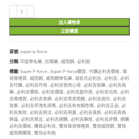
加入購物車
立即購買
貨號:
super-p-force
分類:
印度學名藥
,
壯陽藥
,
威而鋼
,
必利勁
標籤:
Super P-force
,
Super P-force購買
,
代購必利吉價格
,
偉
哥哪裡買
,
威而鋼
,
威而鋼學名藥
,
屈臣氏必利吉
,
必利吉
,
必利
吉代購
,
必利吉作用
,
必利吉使用心得
,
必利吉假藥
,
必利吉偽
藥
,
必利吉價格
,
必利吉價錢
,
必利吉副作用
,
必利吉功效
,
必利
吉哪裡買
,
必利吉官網
,
必利吉常見問題
,
必利吉成份
,
必利吉
效果
,
必利吉早洩有用嗎
,
必利吉有依賴性嗎
,
必利吉正品
,
必
利吉無效
,
必利吉用法
,
必利吉用量
,
必利吉真假
,
必利吉真偽
辨識
,
必利吉禁忌
,
必利吉網購
,
必利吉藥局
,
必利吉評價
,
網購
必利吉價格
,
購買必利吉
,
雙效偉哥哪裡買
,
雙效威而鋼
,
雙效
威而鋼購買
,
雙效必利勁