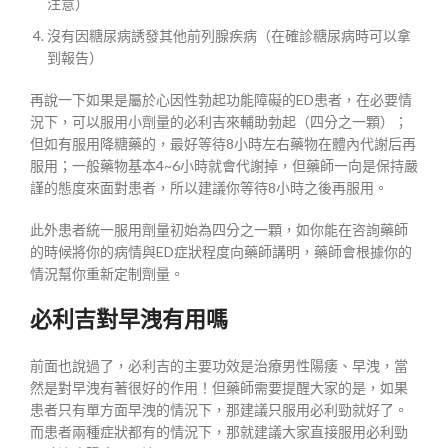
注意）
沒有因糖尿病誘發其他前列腺疾病（在確診糖尿病時可以拿
到報告）
再說一下如果是屬於心因性勃起功能障礙的ED患者，在必要情
況下，可以服用小劑量的必利吉來輔助勃起（四分之一顆）；
但如有服用降糖藥的，最好等待8小時左右藥物在體內代謝后再
服用；一般藥物基本4~6小時就會代謝掉，但藥師一向是保持嚴
謹的態度來面對患者，所以建議你等待8小時之後再服用。
此外患者統一服用劑量初始為四分之一顆，如你能在咨詢藥師
的時候將你的病情與ED症狀程度向藥師講明，藥師會根據你的
情況幫你重新定制劑量。
必利吉對早洩有用嗎
前面也說過了，必利吉的主要功效是治療男性陽痿、早洩，當
然是對早洩有著很好的作用！但藥師需要提醒大家的是，如果
患者只有單方面早洩的情況下，那建議只服用必利勁就好了。
而患者兩種症狀都有的情況下，那就建議大家直接服用必利勁