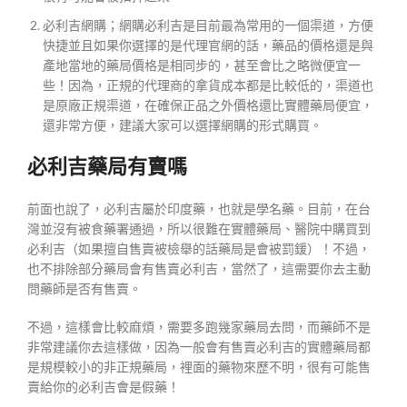
必利吉網購；網購必利吉是目前最為常用的一個渠道，方便
快捷並且如果你選擇的是代理官網的話，藥品的價格還是與
產地當地的藥局價格是相同步的，甚至會比之略微便宜一
些！因為，正規的代理商的拿貨成本都是比較低的，渠道也
是原廠正規渠道，在確保正品之外價格還比實體藥局便宜，
還非常方便，建議大家可以選擇網購的形式購買。
必利吉藥局有賣嗎
前面也說了，必利吉屬於印度藥，也就是學名藥。目前，在台
灣並沒有被食藥署通過，所以很難在實體藥局、醫院中購買到
必利吉（如果擅自售賣被檢舉的話藥局是會被罰鍰）！不過，
也不排除部分藥局會有售賣必利吉，當然了，這需要你去主動
問藥師是否有售賣。
不過，這樣會比較麻煩，需要多跑幾家藥局去問，而藥師不是
非常建議你去這樣做，因為一般會有售賣必利吉的實體藥局都
是規模較小的非正規藥局，裡面的藥物來歷不明，很有可能售
賣給你的必利吉會是假藥！