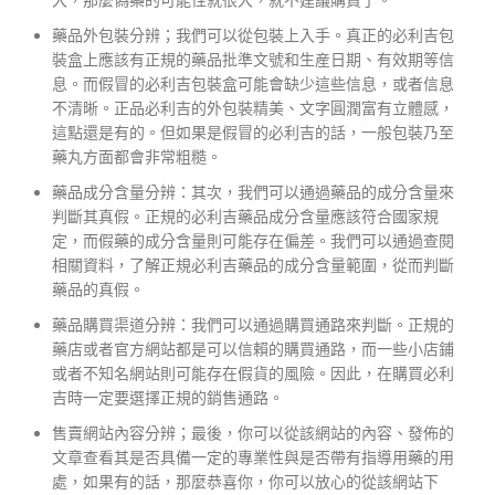
藥品外包裝分辨；我們可以從包裝上入手。真正的必利吉包
裝盒上應該有正規的藥品批準文號和生産日期、有效期等信
息。而假冒的必利吉包裝盒可能會缺少這些信息，或者信息
不清晰。正品必利吉的外包裝精美、文字圓潤富有立體感，
這點還是有的。但如果是假冒的必利吉的話，一般包裝乃至
藥丸方面都會非常粗糙。
藥品成分含量分辨：其次，我們可以通過藥品的成分含量來
判斷其真假。正規的必利吉藥品成分含量應該符合國家規
定，而假藥的成分含量則可能存在偏差。我們可以通過查閱
相關資料，了解正規必利吉藥品的成分含量範圍，從而判斷
藥品的真假。
藥品購買渠道分辨：我們可以通過購買通路來判斷。正規的
藥店或者官方網站都是可以信賴的購買通路，而一些小店鋪
或者不知名網站則可能存在假貨的風險。因此，在購買必利
吉時一定要選擇正規的銷售通路。
售賣網站內容分辨；最後，你可以從該網站的內容、發佈的
文章查看其是否具備一定的專業性與是否帶有指導用藥的用
處，如果有的話，那麼恭喜你，你可以放心的從該網站下