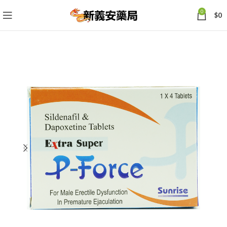
0
$
0