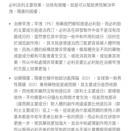
必利吉的主要效果、功效有兩種，就是可以幫助男性解決早
洩、陽痿的困擾：
治療早洩；早洩（PE）用藥我們都知道是必利勁，而必利勁
的主要成分是達泊西汀。必利吉在研發製作中並不是沒有改
變成分的，當然會在其中添加一些中和作用的成分（目的在
於減低副作用），其次就是使達泊西汀能更容易被人體所吸
收，因為人體的結構其實非常複雜，像兩種完全不同的藥物
或是成分都有可能會產生交互，或抵消其效果，或加重其效
果，所以中和處理非常重要！必利吉要比必利勁在治療早洩
的方面上效果更強！
治療陽痿；陽痿也稱作勃起功能障礙（ED），全球第一款男
性陽痿（ED）專用藥物就是威而鋼，其主要成分是西地那
非，西地那非雖然沒有他達拉非（犀利士主要成分）那樣吸
收快，平均需要45分鐘左右時間才會生效，但是西地那非
（威而鋼主要成分）對人體的副作用遠遠要比他達拉非（犀
利士主要成分）低上一些。這就是為什麼威而鋼的使用人群
基本都是中老年患者比較多一些的原因。而必利吉在研發中
更進一步，使其藥效更加強大，並且中和處理副作用方面，
所以服用必利吉後的陰莖勃起功能水平遠比單獨服用威而鋼