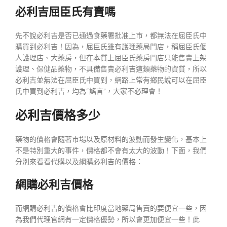
必利吉屈臣氏有賣嗎
先不說必利吉是否已通過食藥署批准上市，都無法在屈臣氏中
購買到必利吉！因為，屈臣氏雖有護理藥局門店，稱屈臣氏個
人護理店、大藥房，但在本質上屈臣氏藥房門店只能售賣上架
護理、保健品藥物，不具備售賣必利吉這類藥物的資質，所以
必利吉並無法在屈臣氏中買到，網路上常有鄉民說可以在屈臣
氏中買到必利吉，均為“謠言”，大家不必理會！
必利吉價格多少
藥物的價格會隨著市場以及原材料的波動而發生變化，基本上
不是特別重大的事件，價格都不會有太大的波動！下面，我們
分別來看看代購以及網購必利吉的價格：
網購必利吉價格
而網購必利吉的價格會比印度當地藥局售賣的要便宜一些，因
為我們代理官網有一定價格優勢，所以會更加便宜一些！此