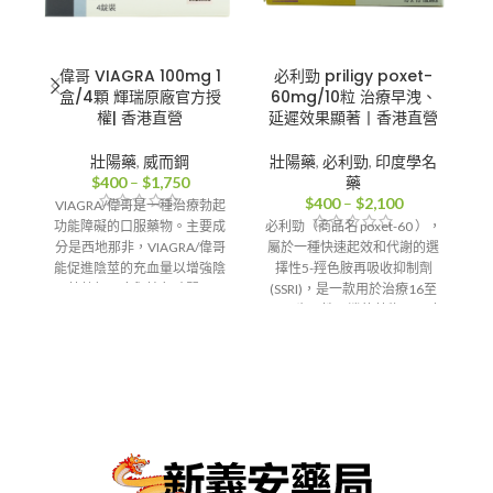
偉哥 VIAGRA 100mg 1
必利勁 priligy poxet-
犀
盒/4顆 輝瑞原廠官方授
60mg/10粒 治療早洩、
3
權| 香港直營
延遲效果顯著丨香港直營
壯陽藥
,
威而鋼
壯陽藥
,
必利勁
,
印度學名
價
$
400
–
$
1,750
藥
格
價
$
400
–
$
2,100
VIAGRA/偉哥是一種治療勃起
範
格
功能障礙的口服藥物。主要成
必利勁（商品名 poxet-60 ），
圍：
範
分是西地那非，VIAGRA/偉哥
屬於一種快速起效和代謝的選
壯
$400
圍：
能促進陰莖的充血量以增強陰
擇性5-羥色胺再吸收抑制劑
到
$400
莖勃起硬度與持久時間。
(SSRI)，是一款用於治療16至
$1,750
到
64周歲男性早泄的藥物。以改
香港-澳門-郵寄【配送方
式】
$2,100
變腦下部血清素濃度，讓男人
在射精的時候有控制力，必利
勁是一種經過臨床人體試驗證
輕
明效果產品，價格實惠，可以
讓性愛時間延時4倍。達泊西汀
最早由美國禮來公司開發，後
在2003年被售予美國強生公
司，並於2004年作為治療早發