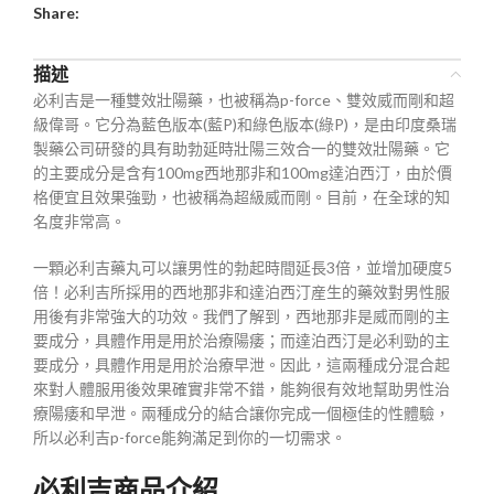
Share:
描述
必利吉是一種雙效壯陽藥，也被稱為p-force、雙效威而剛和超
級偉哥。它分為藍色版本(藍P)和綠色版本(綠P)，是由印度桑瑞
製藥公司研發的具有助勃延時壯陽三效合一的雙效壯陽藥。它
的主要成分是含有100mg西地那非和100mg達泊西汀，由於價
格便宜且效果強勁，也被稱為超級威而剛。目前，在全球的知
名度非常高。
一顆必利吉藥丸可以讓男性的勃起時間延長3倍，並增加硬度5
倍！必利吉所採用的西地那非和達泊西汀産生的藥效對男性服
用後有非常強大的功效。我們了解到，西地那非是威而剛的主
要成分，具體作用是用於治療陽痿；而達泊西汀是必利勁的主
要成分，具體作用是用於治療早泄。因此，這兩種成分混合起
來對人體服用後效果確實非常不錯，能夠很有效地幫助男性治
療陽痿和早泄。兩種成分的結合讓你完成一個極佳的性體驗，
所以必利吉p-force能夠滿足到你的一切需求。
必利吉商品介紹