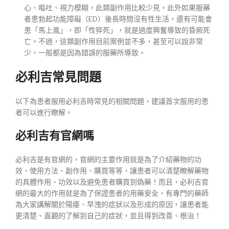
心、嘔吐、視力模糊，此類副作用比較少見。此外如果服藥
者患勃起功能障礙（ED）後長時間沒有性生活，還有可能會
患「馬上風」，即「性猝死」，就是過度興奮導致的昏厥死
亡。不過，這類副作用目前案例並不多，甚至可以說非常
少，一般都是因為錯誤的服藥所導致。
必利吉常見問題
以下為患者服用必利吉時常見的相關問題，建議首次服用的患
者可以進行瞭解。
必利吉有官網嗎
必利吉是有官網的，官網的主要作用就是為了介紹藥物的功
效、使用方法、副作用、購買等等，讓患者可以清楚瞭解藥物
的具體作用、功效以及避免患者購買到偽藥！而且，必利吉官
網的最大的作用就是為了保證患者的用藥安全，有專門的藥師
為大家講解關於陽痿、早洩的症狀以及形成的原因，讓患者能
更清楚、直觀的了解到自己的症狀，並且得到改善、根治！