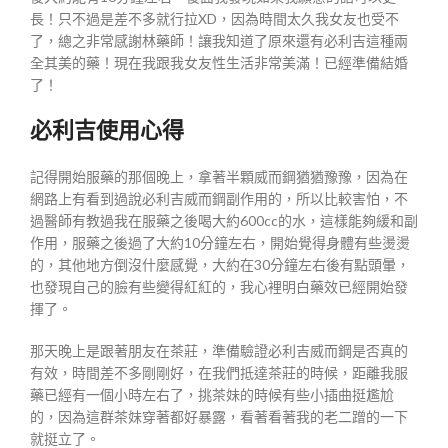
長！只不過是差不多就行拉XD，因為時間太久我女友也受不
了，總之非常感謝林藥師！讓我知道了原來還有必利吉這種兩
全其美的藥！現在我跟我女友性生活非常美滿！已經準備結婚
了！
必利吉使用心得
記得開始服藥的那個晚上，拿著半顆威而鋼猶猶豫豫，因為在
網路上有看到過說必利吉威而鋼副作用的，所以比較害怕，不
過醫師有教過我在服藥之後喝大約600cc的水，這樣能夠緩和副
作用，服藥之後過了大約10分鐘左右，開始覺得身體有些燙燙
的，其他地方倒沒什麼感覺，大約在30分鐘左右後有點頭暈，
也發現自己的臉有些變得紅紅的，我心裡明白藥效已經開始發
揮了。
那天晚上是跟著朋友在茶莊，準備驗證必利吉威而鋼是否真的
有效，時間差不多剛剛好，在我們抵達茶莊的時候，距離我服
藥已經有一個小時左右了，挑茶妹的時候有些小插曲挺尷尬
的，因為這群茶妹穿著都好暴露，看著看著我的老二蹭的一下
就挺立了。