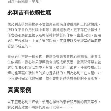
同時治療陽痿、早洩。
必利吉有依賴性嗎
像必利吉這類藥物是不會給患者帶來身體或精神上的欣快感，
所以並不會作用於腦中樞等主要神經系統，更不存在依賴性！
僅會擴張局部血管以及抑制神經遞質的作用。由此可知，服用
必利吉會成癮、上癮之後的問題，在臨床以及藥理學的角度來
看是不成立的。
畢竟必利吉是一種藥物，也難免有患者會擔心長期服用後會產
生依賴性，擔心如果停藥後會出現戒斷反應，指突然停藥後勃
起功能障礙的症狀加重。其實，從臨床上來看，停藥後擔心勃
起功能障礙症狀加重的擔心是多餘的，因為必利吉在人體中24
小時即可完全代謝完畢，並不會對身體造成長期的不良影響。
真實案例
以下服用必利吉評價、使用心得皆為患者服用後的真實案例，
對必利吉效果不瞭解的患者可以參考一下。