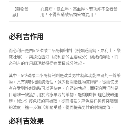
【藥物禁
心臟病、低血壓、高血壓、腎功能不全者禁
忌】
用！不得與硝酸酯類藥物混用！
必利吉作用
而必利吉是由5型磷酸二酯酶抑制劑（例如威而鋼、犀利士、樂
威壯等），與達泊西汀（必利勁的主要成分）組成的藥物。而
必利吉的作用原理就得從這兩種成分說起。
其中，5型磷酸二酯酶抑制劑是改善男性勃起功能障礙的一線藥
物，具有抑制相關酶活性，減少相關活性物質降解，從而使患
者在受到性刺激時可以更快速、自然的勃起；而達泊西汀則是
目前唯一被獲批用於治療早洩的藥物，能夠抑制5-羥色胺轉運
體，減少5-羥色胺的再攝取，從而增強5-羥色胺在神經突觸間
的濃度，進一步激活相關受體，從而提高男性的射精閾值。
必利吉效果