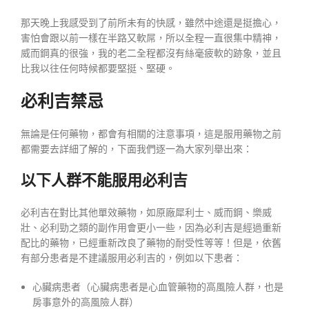
那天晚上我感受到了前所未有的快感，雖然中途還是挺擔心，
害怕會跟以前一樣在半路又軟屌，所以全程一直很集中精神，
威而鋼真的很強，我的老二全程都沒有絲毫疲軟的跡象，並且
比我以往任何時候都要堅挺、堅硬。
必利吉禁忌
無論是任何藥物，都會有相關的注意事項，這是服用藥物之前
都需要去詳細了解的，下面我們逐一為大家列舉出來：
以下人群不能服用必利吉
必利吉在對比其他單效藥物，如原廠犀利士、威而鋼、樂威
壯、必利勁之類的副作用會更小一些，因為必利吉是經過重新
配比的藥物，已經重新改良了藥物的耐受性等等！但是，依舊
有部分患者是不建議服用必利吉的，例如以下患者：
心臟病患者（心臟病患者是心血管藥物的高風險人群，也是
房事意外的高風險人群）