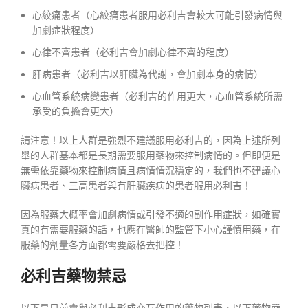
心絞痛患者（心絞痛患者服用必利吉會較大可能引發病情與
加劇症狀程度）
心律不齊患者（必利吉會加劇心律不齊的程度）
肝病患者（必利吉以肝臟為代謝，會加劇本身的病情）
心血管系統病變患者（必利吉的作用更大，心血管系統所需
承受的負擔會更大）
請注意！以上人群是強烈不建議服用必利吉的，因為上述所列
舉的人群基本都是長期需要服用藥物來控制病情的。但即便是
無需依靠藥物來控制病情且病情情況穩定的，我們也不建議心
臟病患者、三高患者與有肝臟疾病的患者服用必利吉！
因為服藥大概率會加劇病情或引發不適的副作用症狀，如確實
真的有需要服藥的話，也應在醫師的監管下小心謹慎用藥，在
服藥的劑量各方面都需要嚴格去把控！
必利吉藥物禁忌
以下是目前會與必利吉形成交互作用的藥物列表，以下藥物嚴