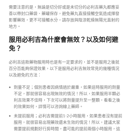
需要注意的是，無論是切分好或是未切分的必利吉藥丸都應妥
善以帶封口藥袋、藥罐保存，避免藥丸直接接觸空氣造成揮發
影響藥效，更不可接觸水分，請存放與陰涼乾燥無陽光直射的
地方。
服用必利吉為什麼會無效？以及如何避
免？
必利吉這款藥物服用時也是有一定要求的，並不是服用之後就
百分百能夠保證效果，以下是服用必利吉無效常見的幾種情況
以及避免的方法：
劑量不足；個別患者因病情過於嚴重，如果這時服用的劑量
不足，那就很容易出現無效的情況！所以，如果服用半顆必
利吉效果不佳時，下次可以將劑量提升至一整顆，看看之後
的效果如何，詳情可以咨詢線上藥師。
未提前服用；必利吉需提前1-2小時服用，如果患者沒有提前
服用，就很容易出現藥效還未生效的情況！所以，建議大家
需要提前規劃好行房時間，盡可能的提前兩個小時服用，這