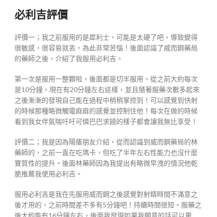
必利吉評價
評價一；我之前服用的是犀利士，可能是太硬了吧，導致變得
很敏感，很容易就丟，為此非常苦惱！後面認識了威而鋼藥局
的藥師之後，介紹了我服用必利吉。
第一次是服用一整顆啦，後面都是切半服用，從之前大約每次
是10分鐘，現在有20分鐘左右這樣，並且隨著服藥次數多起來
之後漸漸的發現自己能在過程中稍稍掌控到！可以感覺到快射
的時候那種略微觸電麻麻的感覺並控制住他！每次在做的時候
看到我女伴氣喘吁吁可憐巴巴求饒的樣子都會讓我無比享受！
評價二；我是因為陽痿朋友介紹，從而認識到威而鋼藥局的林
藥師的，之前一直在吃瑪卡，但吃了半年左右性能力也沒什麼
實質性的提升。後面林藥師因為我提出有略微早洩的情況他乾
脆推薦我使用必利吉。
服用必利吉是我在先服用威而鋼之後感覺對射精時間不滿意之
後才用的，之前時間差不多有5分鐘吧！持續時間很短。服藥之
後大約能有16分鐘左右，後面我發現如果我願意的話可以更