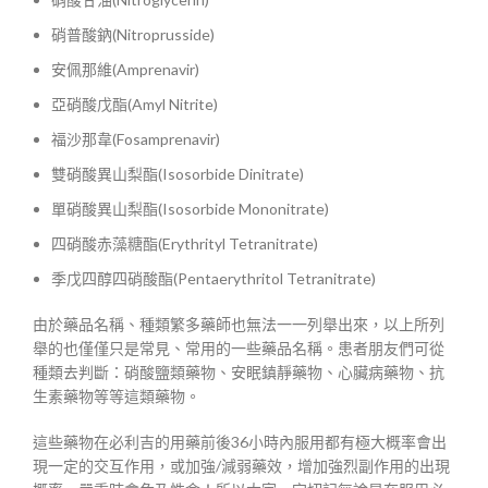
硝普酸鈉(Nitroprusside)
安佩那維(Amprenavir)
亞硝酸戊酯(Amyl Nitrite)
福沙那韋(Fosamprenavir)
雙硝酸異山梨酯(Isosorbide Dinitrate)
單硝酸異山梨酯(Isosorbide Mononitrate)
四硝酸赤藻糖酯(Erythrityl Tetranitrate)
季戊四醇四硝酸酯(Pentaerythritol Tetranitrate)
由於藥品名稱、種類繁多藥師也無法一一列舉出來，以上所列
舉的也僅僅只是常見、常用的一些藥品名稱。患者朋友們可從
種類去判斷：硝酸鹽類藥物、安眠鎮靜藥物、心臟病藥物、抗
生素藥物等等這類藥物。
這些藥物在必利吉的用藥前後36小時內服用都有極大概率會出
現一定的交互作用，或加強/減弱藥效，增加強烈副作用的出現