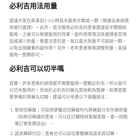
必利吉用法用量
建議大家在房事前1-2小時就水服用半顆或一顆（根據自身病情
來進行選擇）。此外，首次服用必利吉的患者建議從半顆開始
服用，之後可以根據服用的效果、副作用等情況來選擇是否增
加或減少劑量。需要注意的是，每日最大劑量不可超過一顆，
以免出現嚴重的副作用！另外，老年患者無需調整劑量，直接
服用一整顆即可。
必利吉可以切半嗎
其實，許多患者的病情都不需要服用一整顆必利吉，所以是可
以切半服用的！但由於必利吉的藥丸質地較為堅硬，如果想要
更準確的將藥丸切開，建議可以考慮以下兩種辦法：
使用切藥器；可採用便攜式切藥器均勻將藥錠分至所需劑量
（如無切藥器的患者，可以在訂購時與客服索取，會一同隨
著訂單免費送出）。
請求藥師代切；患者也可以前往實體藥局請求其切藥。