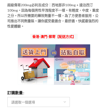
範
超級偉哥200mg必利吉成分：西地那非100mg + 達泊西汀
圍：
100mg。因為每個男性早洩程度不一樣。有輕度，中度，重度
$400
之分。所以所需要的藥效劑量不一樣，為了方便患者服用
，公
到
司推出不同劑量裝。讓你感受最適合，最舒適。快感最強烈的
$1,750
性愛體驗。
香港-澳門-郵寄【配送方式】
訂購數量