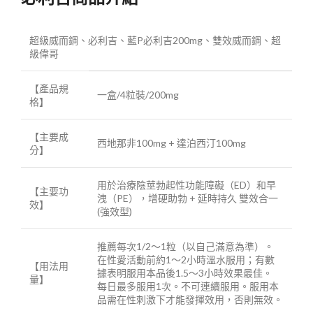
超級威而鋼、必利吉、藍P必利吉200mg、雙效威而鋼、超
級偉哥
【產品規
一盒/4粒裝/200mg
格】
【主要成
西地那非100mg + 達泊西汀100mg
分】
用於治療陰莖勃起性功能障礙（ED）和早
【主要功
洩（PE），增硬助勃 + 延時持久 雙效合一
效】
(強效型)
推薦每次1/2～1粒（以自己滿意為準）。
在性愛活動前約1～2小時溫水服用；有數
【用法用
據表明服用本品後1.5～3小時效果最佳。
量】
每日最多服用1次。不可連續服用。服用本
品需在性刺激下才能發揮效用，否則無效。