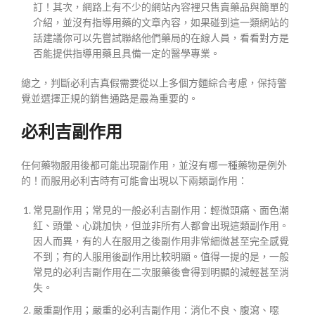
訂！其次，網路上有不少的網站內容裡只售賣藥品與簡單的
介紹，並沒有指導用藥的文章內容，如果碰到這一類網站的
話建議你可以先嘗試聯絡他們藥局的在線人員，看看對方是
否能提供指導用藥且具備一定的醫學專業。
總之，判斷必利吉真假需要從以上多個方麵綜合考慮，保持警
覺並選擇正規的銷售通路是最為重要的。
必利吉副作用
任何藥物服用後都可能出現副作用，並沒有哪一種藥物是例外
的！而服用必利吉時有可能會出現以下兩類副作用：
常見副作用；常見的一般必利吉副作用：輕微頭痛、面色潮
紅、頭暈、心跳加快，但並非所有人都會出現這類副作用。
因人而異，有的人在服用之後副作用非常細微甚至完全感覺
不到；有的人服用後副作用比較明顯。值得一提的是，一般
常見的必利吉副作用在二次服藥後會得到明顯的減輕甚至消
失。
嚴重副作用；嚴重的必利吉副作用：消化不良、腹瀉、噁