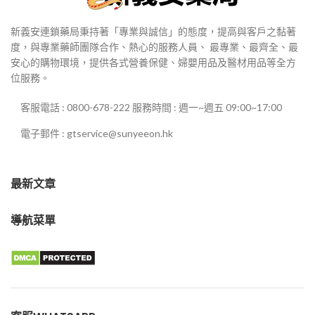
性射精的藥物被提交給美國食
品藥品監督管理局進行核准。
2012年，意大利美納裏尼公司
新義安連鎖藥局秉持著「專業與誠信」的態度，提高與客戶之黏著
獲取了達泊西汀的商業權利，
度，與專業藥師團隊合作、熱心的服務人員、 最專業、最齊全、最
包括在歐洲、大部分的亞洲、
安心的購物環境，提供各式營養保健、婦嬰用品及醫材用品等全方
非洲、拉丁美洲以及中東進行
位服務。
銷售的權利。已通過了中國、
芬蘭、瑞典、葡萄牙、奧地
客服電話 : 0800-678-222 服務時間 : 週一~週五 09:00~17:00
利、意大利、西班牙等國的審
批
電子郵件 : gtservice@sunyeeon.hk
香港-澳門-郵寄【配送方
式】
最新文章
導航菜單