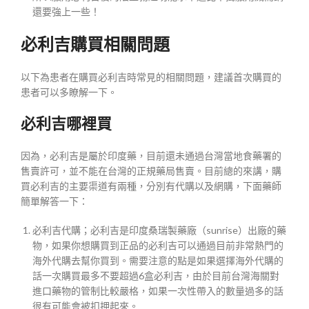
還要強上一些！
必利吉購買相關問題
以下為患者在購買必利吉時常見的相關問題，建議首次購買的
患者可以多瞭解一下。
必利吉哪裡買
因為，必利吉是屬於印度藥，目前還未通過台灣當地食藥署的
售賣許可，並不能在台灣的正規藥局售賣。目前總的來講，購
買必利吉的主要渠道有兩種，分別有代購以及網購，下面藥師
簡單解答一下：
必利吉代購；必利吉是印度桑瑞製藥廠（sunrise）出廠的藥
物，如果你想購買到正品的必利吉可以通過目前非常熱門的
海外代購去幫你買到。需要注意的點是如果選擇海外代購的
話一次購買最多不要超過6盒必利吉，由於目前台灣海關對
進口藥物的管制比較嚴格，如果一次性帶入的數量過多的話
很有可能會被扣押起來。