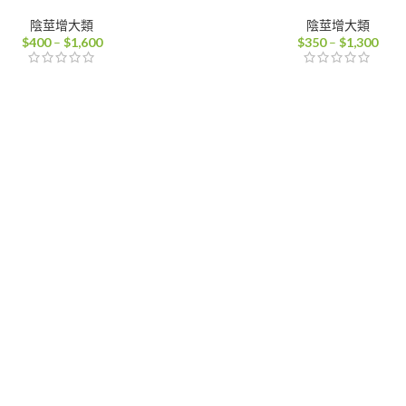
陰莖增大類
陰莖增大類
價
價
$
400
–
$
1,600
$
350
–
$
1,300
格
格
範
範
圍：
圍：
$400
$35
到
到
$1,600
$1,3