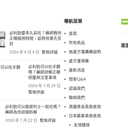
導航菜單
必利勁要多久前吃？藥師教你
首頁
正確服用時間，延時效果先至
所有商品
好
客服
無處方箋購藥說明
2026 年 8 月 4 日
暫無評論
處方箋領藥
必利勁可以吃半顆
最新消息
嗎？藥師詳解正確
劑量與注意事項
問答Q&A
2026 年 7 月 29 日
認識我們
暫無評論
聯絡我們
必利勁可以跟犀利士一起吃嗎？
美國黑金真偽查詢
藥師為你詳細拆解
日本藤素真偽查詢
2026 年 7 月 22 日
暫無評論
友情鏈接