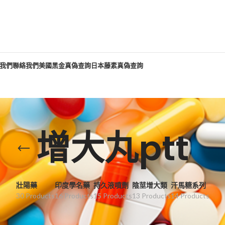
我們
聯絡我們
美國黑金真偽查詢
日本藤素真偽查詢
增大丸ptt
壯陽藥
印度學名藥
持久液噴劑
陰莖增大類
汗馬糖系列
30 Products
16 Products
15 Products
13 Products
14 Products