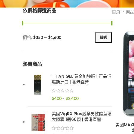
依價格篩選商品
首頁
商
價格:
$350
—
$1,600
篩選
最
最
低
高
價
價
格
格
熱賣商品
TITAN GEL 黃金加強版 | 正品俄
羅斯進口 | 香港直營
價
$
400
–
$
2,400
格
範
美國VigRX Plus威樂男性陰莖增
圍：
大膠囊 1瓶60顆 | 香港直營
$400
美國MAX
到