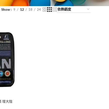
Show
9
12
18
24
顆 增大陰