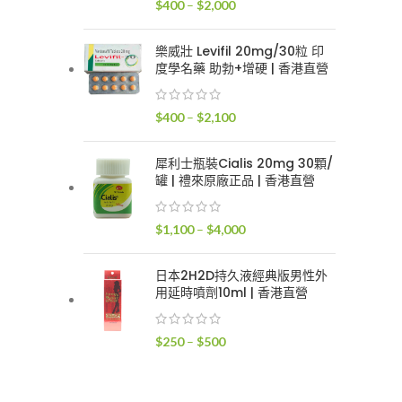
價
$
400
–
$
2,000
$2,400
格
範
樂威壯 Levifil 20mg/30粒 印
圍：
度學名藥 助勃+增硬 | 香港直營
$400
到
價
$
400
–
$
2,100
$2,000
格
範
犀利士瓶裝Cialis 20mg 30顆/
圍：
罐 | 禮來原廠正品 | 香港直營
$400
到
價
$
1,100
–
$
4,000
$2,100
格
範
日本2H2D持久液經典版男性外
圍：
用延時噴劑10ml | 香港直營
$1,100
到
價
$
250
–
$
500
$4,000
格
範
圍：