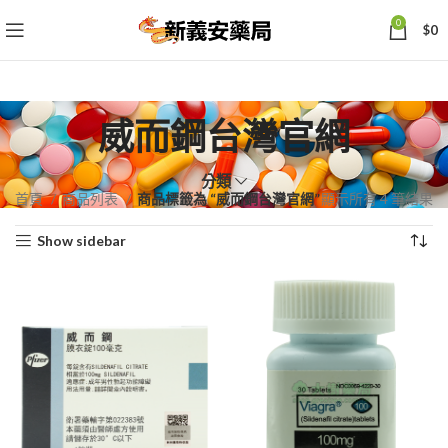
0
$
0
威而鋼台灣官網
分類
依
首頁
商品列表
商品標籤為 “威而鋼台灣官網”
顯示所有 4 筆結果
熱
Show sidebar
銷
度
排
序