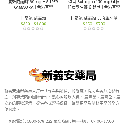
雙效威而鋼160mg – SUPER
偉哥 Suhagra 100 mg/4粒
KAMAGRA | 香港直營
印度學名藥版 助勃 | 香港直營
壯陽藥
,
威而鋼
壯陽藥
,
威而鋼
,
印度學名藥
價
價
$
350
–
$
1,800
$
250
–
$
700
格
格
範
範
圍：
圍：
$350
$250
到
到
$1,800
$700
新義安連鎖藥局秉持著「專業與誠信」的態度，提高與客戶之黏著
度，與專業藥師團隊合作、熱心的服務人員、 最專業、最齊全、最
安心的購物環境，提供各式營養保健、婦嬰用品及醫材用品等全方
位服務。
客服電話 : 0800-678-222 服務時間 : 週一~週五 09:00~17:00