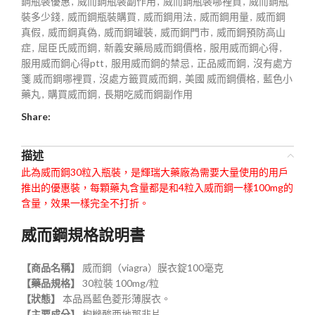
鋼瓶裝優惠
,
威而鋼瓶裝副作用
,
威而鋼瓶裝哪裡買
,
威而鋼瓶
裝多少錢
,
威而鋼瓶裝購買
,
威而鋼用法
,
威而鋼用量
,
威而鋼
真假
,
威而鋼真偽
,
威而鋼罐裝
,
威而鋼門市
,
威而鋼預防高山
症
,
屈臣氏威而鋼
,
新義安藥局威而鋼價格
,
服用威而鋼心得
,
服用威而鋼心得ptt
,
服用威而鋼的禁忌
,
正品威而鋼
,
沒有處方
箋 威而鋼哪裡買
,
沒處方籤買威而鋼
,
美國 威而鋼價格
,
藍色小
藥丸
,
購買威而鋼
,
長期吃威而鋼副作用
Share:
描述
此為威而鋼30粒入瓶裝，是輝瑞大藥廠為需要大量使用的用戶
推出的優惠裝，每顆藥丸含量都是和4粒入威而鋼一樣100mg的
含量，效果一樣完全不打折。
威而鋼規格說明書
【商品名稱】
威而鋼（viagra）膜衣錠100毫克
【藥品規格】
30粒裝 100mg/粒
【狀態】
本品爲藍色菱形薄膜衣。
【主要成分】
枸橼酸西地那非片