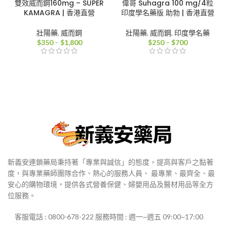
雙效威而鋼160mg – SUPER
偉哥 Suhagra 100 mg/4粒
KAMAGRA | 香港直營
印度學名藥版 助勃 | 香港直營
壯陽藥
,
威而鋼
壯陽藥
,
威而鋼
,
印度學名藥
價
價
$
350
–
$
1,800
$
250
–
$
700
格
格
範
範
圍：
圍：
$350
$250
到
到
$1,800
$700
新義安連鎖藥局秉持著「專業與誠信」的態度，提高與客戶之黏著
度，與專業藥師團隊合作、熱心的服務人員、 最專業、最齊全、最
安心的購物環境，提供各式營養保健、婦嬰用品及醫材用品等全方
位服務。
客服電話 : 0800-678-222 服務時間 : 週一~週五 09:00~17:00