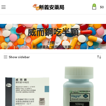
0
$
0
威而鋼吃半顆
分類
依
首頁
商品列表
商品標籤為 “威而鋼吃半顆”
顯示所有 4 筆結果
熱
Show sidebar
銷
度
排
序