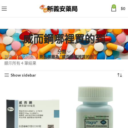
0
$
0
威而鋼哪裡買的到
分類
首頁
商品列表
商品標籤為 “威而鋼哪裡買的到”
依
顯示所有 4 筆結果
熱
Show sidebar
銷
度
排
序