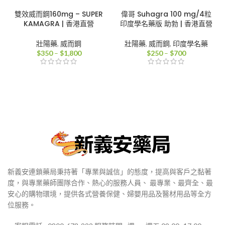
雙效威而鋼160mg – SUPER
偉哥 Suhagra 100 mg/4粒
KAMAGRA | 香港直營
印度學名藥版 助勃 | 香港直營
壯陽藥
,
威而鋼
壯陽藥
,
威而鋼
,
印度學名藥
價
價
$
350
–
$
1,800
$
250
–
$
700
格
格
範
範
圍：
圍：
$350
$250
到
到
$1,800
$700
新義安連鎖藥局秉持著「專業與誠信」的態度，提高與客戶之黏著
度，與專業藥師團隊合作、熱心的服務人員、 最專業、最齊全、最
安心的購物環境，提供各式營養保健、婦嬰用品及醫材用品等全方
位服務。