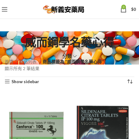
0
$
0
威而鋼學名藥心得
分類
首頁
商品列表
商品標籤為 “威而鋼學名藥心得”
依
顯示所有 2 筆結果
熱
Show sidebar
銷
度
排
序