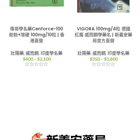
偉哥學名藥Cenforce-100
VIGORA 100mg/4粒 德國
助勃+增硬 100mg/10粒 | 香
紅魔 威而鋼學藥名 | 新義安藥
港直營
局官方直營
壯陽藥
,
威而鋼
,
印度學名藥
壯陽藥
,
威而鋼
,
印度學名藥
價
價
$
400
–
$
2,100
$
350
–
$
1,800
格
格
範
範
圍：
圍：
$400
$350
到
到
$2,100
$1,800