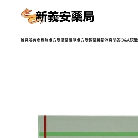
首頁
所有商品
無處方箋購藥說明
處方箋領藥
最新消息
問答Q&A
認識