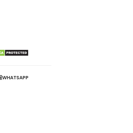
快，幫助
內
香
WHATSAPP