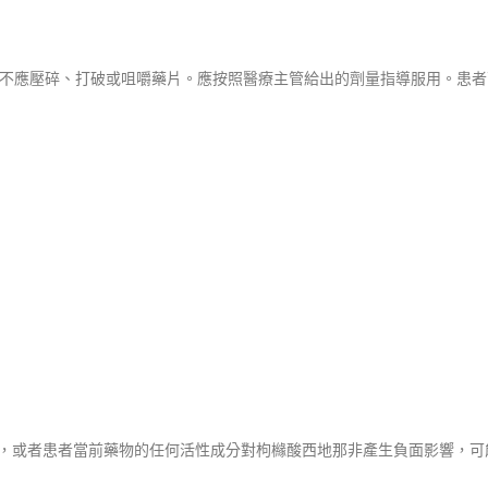
水。患者不應壓碎、打破或咀嚼藥片。應按照醫療主管給出的劑量指導服用。患
護理措施，或者患者當前藥物的任何活性成分對枸櫞酸西地那非產生負面影響，