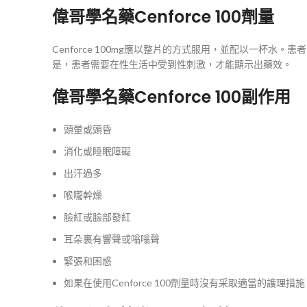
偉哥學名藥Cenforce 100劑量
Cenforce 100mg應以整片的方式服用，並配以一杯
是，患者需要在性生活中受到性刺激，才能顯示出藥效。
偉哥學名藥Cenforce 100副作用
頭暈或頭昏
消化或睡眠障礙
出汗過多
喉嚨幹燥
臉紅或臉部發紅
耳朵裏有響聲或嗡嗡聲
緊張和困惑
如果在使用Cenforce 100劑量時沒有采取適當的