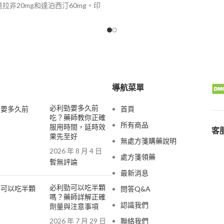
圍：
拉非20mg和達泊西汀60mg。印
$500
力雙效片經過大量臨床驗證，希愛
到
遠超美國犀利士，而且副作用小，
$2,600
性。印度希愛力是雙效藥能有效解
性陽痿、早洩等問題，事前吃一
顆，效果非常顯著。
港-澳門-郵寄【配送方式】
導航菜單
必利勁要多久前
首頁
吃？藥師教你正確
所有商品
服用時間，延時效
客服
果先至好
無處方箋購藥說明
2026 年 8 月 4 日
處方箋領藥
暫無評論
最新消息
必利勁可以吃半顆
問答Q&A
嗎？藥師詳解正確
認識我們
劑量與注意事項
2026 年 7 月 29 日
聯絡我們