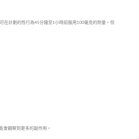
者可在計劃的性行為45分鐘至1小時前服用100毫克的劑量。但
可能會觀察到更多的副作用。