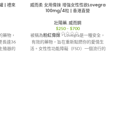
罐 | 禮來
威而柔 女用偉妹 增強女性性欲Lovegra
100mg/4粒 | 香港直營
壯陽藥
,
威而鋼
價
$
250
–
$
700
格
的藥物，
被稱為
粉紅偉妹
，Lovegra是一種安全，
範
更長達36
有效的藥物，旨在重新點燃你的愛情生
：
圍：
生殖器的
活。女性性功能障礙（FSD）一個流行的
100
$250
需求時持
藥物，它有助於促進血液流動，潤滑陰道
到
男性陽痿
和提高靈敏度的刺激，導致加劇和持久的
000
$700
輕度、中
樂趣。由英國製藥生產，藥物開始工作45
性生活。
分鐘，其效果保持6小時。
攝護腺肥
香港-澳門-郵寄【配送方式】
、歐盟，唯
犀利士Ta
的藥物。
式】
印度犀利
的他達