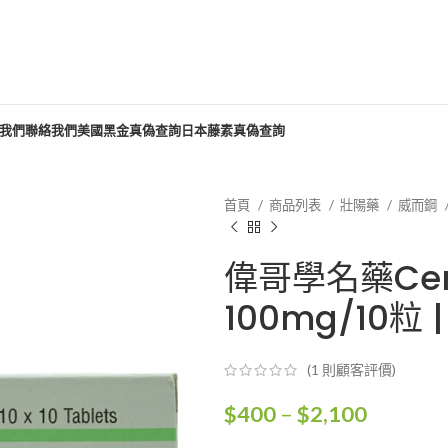
我們
聯絡我們
美國黑金真偽查詢
日本藤素真偽查詢
首頁
商品列表
壯陽藥
威而鋼
偉哥學名藥Cenf
100mg/10粒
(
1
則顧客評價)
價
$
400
–
$
2,100
格