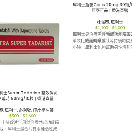
犀利士瓶裝Cialis 20mg 30顆/
原廠正品 | 香港直營
壯陽藥
,
犀利士
價
$
1,100
–
$
4,000
格
犀利士
是治療男性
勃起功能障礙
範
藥效比
威而鋼樂威壯
等持續時間
圍
小時，
犀利士
能夠幫助男性增強
$1,
血液流動，幫助陽痿男性在有性
到
久性勃起的效果，幫助不同癥狀
$4,
患者，改善
早洩
等問題，不管是
度或重度的
陽痿ED
，都能夠恢復
每日服用5mg犀利士更是能治療
大增生（BPH），是美國FDA
士Super Tadarise 雙效偉哥
一核准同時治療ED和BPH症狀
延時 80mg/10粒 | 香港直營
香港-澳門-郵寄【配送方
藥
,
犀利士
,
必利勁
,
印度學名藥
價
$
500
–
$
2,600
格
利士雙效片，用於治療勃起功能障
範
泄。犀利士混合片有兩種活性成