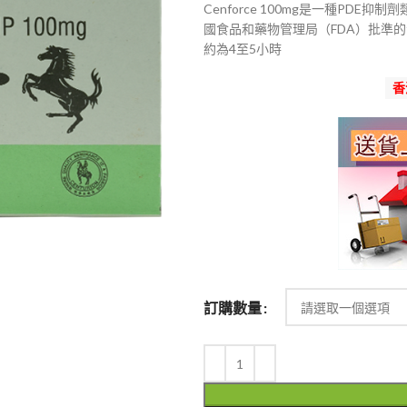
Cenforce 100mg是一種PDE抑
範
國食品和藥物管理局（FDA）批準
圍：
約為4至5小時
$400
到
香
$2,100
訂購數量