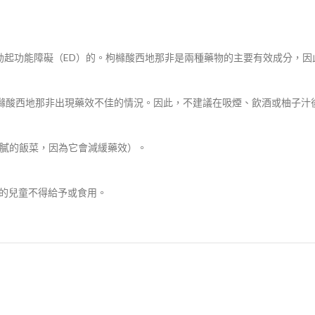
於治療男性勃起功能障礙（ED）的。枸櫞酸西地那非是兩種藥物的主要有效成分
能會與枸櫞酸西地那非出現藥效不佳的情況。因此，不建議在吸煙、飲酒或柚子
進食油膩的飯菜，因為它會減緩藥效）。
以下的兒童不得給予或食用。