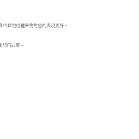
，因此很難說哪種藥物對您的表現更好。
汁後服用該藥。