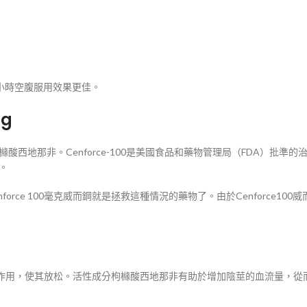
2小時空腹服用效果更佳。
mg
為枸櫞酸西地那非。Cenforce-100是美國食品和藥物管理局（FDA）批準的
一。
ce 100毫克威而鋼就是拯救這種情況的藥物了。由於Cenforce100威而
血管相互作用，使其放松。活性成分枸櫞酸西地那非有助於增加陰莖的血流量，