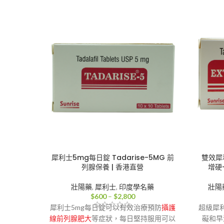
犀利士5mg每日錠 Tadarise-5MG 前
雙效犀利
列腺保養 | 香港直營
增硬+
壯陽藥
,
犀利士
,
印度學名藥
壯陽
價
$
600
–
$
2,800
格
犀利士5mg每日錠可以有效治療預防
攝護
超級犀
範
線前列腺肥大
等症狀，每日堅持服用可以
礙和早