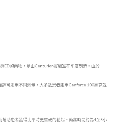
治療ED的藥物，是由Centurion實驗室在印度制造。由於
鋼可服用不同劑量，大多數患者服用Cenforce 100毫克就
從而幫助患者獲得比平時更堅硬的勃起。勃起時間約為4至5小