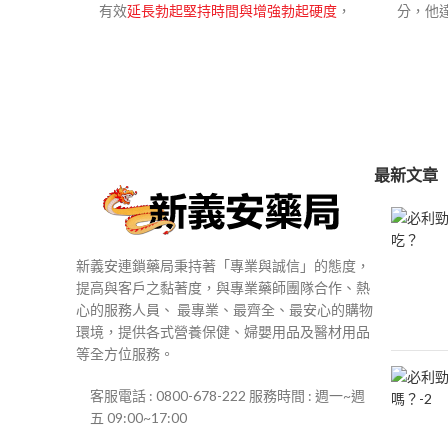
圍：
有效
延長勃起堅持時間與增強勃起硬度
，
分，他達
$600
治療陽痿，勃起障礙，劑量小無副作用。
度希愛
到
力效果
香港-澳門-郵寄【配送方式】
$2,800
無依賴
決的男
香
最新文章
新義安連鎖藥局秉持著「專業與誠信」的態度，
提高與客戶之黏著度，與專業藥師團隊合作、熱
心的服務人員、 最專業、最齊全、最安心的購物
環境，提供各式營養保健、婦嬰用品及醫材用品
等全方位服務。
客服電話 : 0800-678-222 服務時間 : 週一~週
五 09:00~17:00