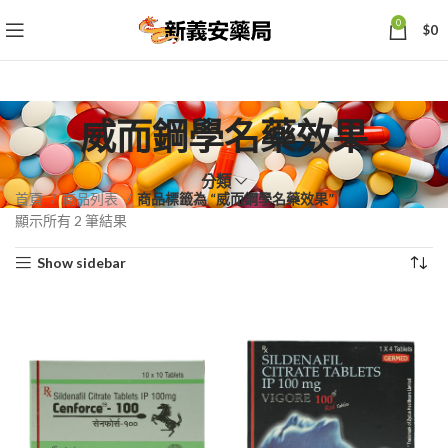
0
$
0
威而鋼學名藥效果
分類
首頁
商品列表
商品標籤為 “威而鋼學名藥效果”
依
顯示所有 2 筆結果
熱
Show sidebar
銷
度
排
序