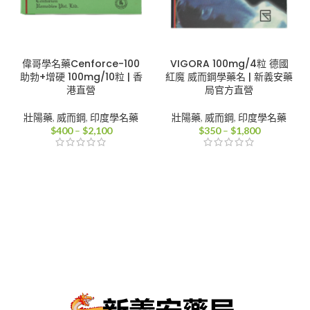
偉哥學名藥Cenforce-100
VIGORA 100mg/4粒 德國
助勃+增硬 100mg/10粒 | 香
紅魔 威而鋼學藥名 | 新義安藥
港直營
局官方直營
壯陽藥
,
威而鋼
,
印度學名藥
壯陽藥
,
威而鋼
,
印度學名藥
價
價
$
400
–
$
2,100
$
350
–
$
1,800
格
格
範
範
圍：
圍：
$400
$350
到
到
$2,100
$1,800