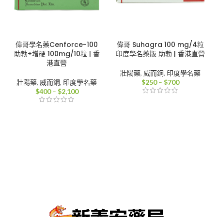
偉哥學名藥Cenforce-100
偉哥 Suhagra 100 mg/4粒
助勃+增硬 100mg/10粒 | 香
印度學名藥版 助勃 | 香港直營
港直營
壯陽藥
,
威而鋼
,
印度學名藥
價
壯陽藥
,
威而鋼
,
印度學名藥
$
250
–
$
700
價
格
$
400
–
$
2,100
格
範
範
圍：
圍：
$250
$400
到
到
$700
$2,100