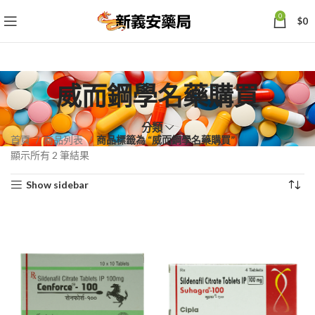
0
$
0
威而鋼學名藥購買
分類
首頁
商品列表
商品標籤為 “威而鋼學名藥購買”
依
顯示所有 2 筆結果
熱
Show sidebar
銷
度
排
序