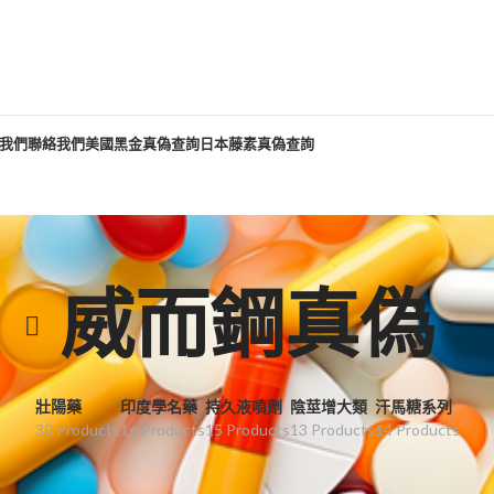
我們
聯絡我們
美國黑金真偽查詢
日本藤素真偽查詢
威而鋼真偽
壯陽藥
印度學名藥
持久液噴劑
陰莖增大類
汗馬糖系列
30 Products
16 Products
15 Products
13 Products
14 Products