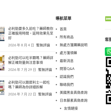
導航菜單
必利勁要多久前吃？藥師教你
首頁
正確服用時間，延時效果先至
所有商品
好
客服
無處方箋購藥說明
2026 年 8 月 4 日
暫無評論
處方箋領藥
必利勁可以吃半顆嗎？藥師詳
最新消息
解正確劑量與注意事項
問答Q&A
2026 年 7 月 29 日
暫無評論
認識我們
必利勁可以跟犀利士一起吃
聯絡我們
嗎？藥師為你詳細拆解
美國黑金真偽查詢
2026 年 7 月 22 日
暫無評論
日本藤素真偽查詢
友情鏈接