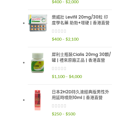
價
$
400
–
$
2,000
$2,400
格
範
樂威壯 Levifil 20mg/30粒 印
圍：
度學名藥 助勃+增硬 | 香港直營
$400
到
價
$
400
–
$
2,100
$2,000
格
範
犀利士瓶裝Cialis 20mg 30顆/
圍：
罐 | 禮來原廠正品 | 香港直營
$400
到
價
$
1,100
–
$
4,000
$2,100
格
範
日本2H2D持久液經典版男性外
圍：
用延時噴劑10ml | 香港直營
$1,100
到
價
$
250
–
$
500
$4,000
格
範
圍：