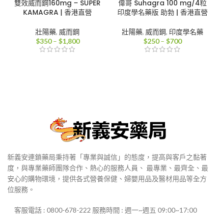
雙效威而鋼160mg – SUPER
偉哥 Suhagra 100 mg/4粒
KAMAGRA | 香港直營
印度學名藥版 助勃 | 香港直營
壯陽藥
,
威而鋼
壯陽藥
,
威而鋼
,
印度學名藥
價
價
$
350
–
$
1,800
$
250
–
$
700
格
格
範
範
圍：
圍：
$350
$250
到
到
$1,800
$700
新義安連鎖藥局秉持著「專業與誠信」的態度，提高與客戶之黏著
度，與專業藥師團隊合作、熱心的服務人員、 最專業、最齊全、最
安心的購物環境，提供各式營養保健、婦嬰用品及醫材用品等全方
位服務。
客服電話 : 0800-678-222 服務時間 : 週一~週五 09:00~17:00