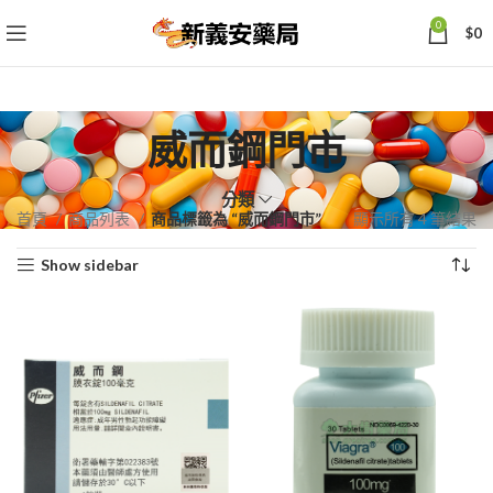
0
$
0
威而鋼門市
分類
依
首頁
商品列表
商品標籤為 “威而鋼門市”
顯示所有 4 筆結果
熱
Show sidebar
銷
度
排
序