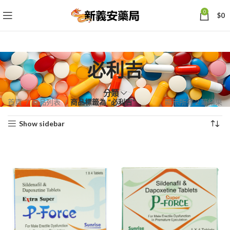
0
$
0
必利吉
分類
依
首頁
商品列表
商品標籤為 “必利吉”
顯示所有 2 筆結果
熱
Show sidebar
銷
度
排
序