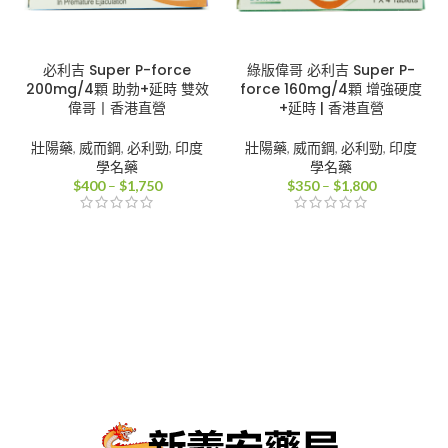
必利吉 Super P-force
綠版偉哥 必利吉 Super P-
200mg/4顆 助勃+延時 雙效
force 160mg/4顆 增強硬度
偉哥丨香港直營
+延時 | 香港直營
壯陽藥
,
威而鋼
,
必利勁
,
印度
壯陽藥
,
威而鋼
,
必利勁
,
印度
學名藥
學名藥
價
價
$
400
–
$
1,750
$
350
–
$
1,800
格
格
範
範
圍：
圍：
$400
$350
到
到
$1,750
$1,800