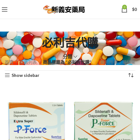
0
$
0
必利吉代購
分類
依
首頁
商品列表
商品標籤為 “必利吉代購”
顯示所有 2 筆結果
熱
Show sidebar
銷
度
排
序