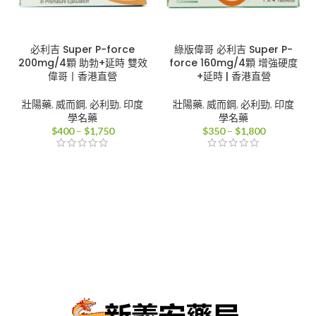
必利吉 Super P-force
綠版偉哥 必利吉 Super P-
200mg/4顆 助勃+延時 雙效
force 160mg/4顆 增強硬度
偉哥丨香港直營
+延時 | 香港直營
壯陽藥
,
威而鋼
,
必利勁
,
印度
壯陽藥
,
威而鋼
,
必利勁
,
印度
學名藥
學名藥
價
價
$
400
–
$
1,750
$
350
–
$
1,800
格
格
範
範
圍：
圍：
$400
$350
到
到
$1,750
$1,800