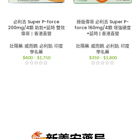
必利吉 Super P-force
綠版偉哥 必利吉 Super P-
200mg/4顆 助勃+延時 雙效
force 160mg/4顆 增強硬度
偉哥丨香港直營
+延時 | 香港直營
壯陽藥
,
威而鋼
,
必利勁
,
印度
壯陽藥
,
威而鋼
,
必利勁
,
印度
學名藥
學名藥
價
價
$
400
–
$
1,750
$
350
–
$
1,800
格
格
範
範
圍：
圍：
$400
$350
到
到
$1,750
$1,800