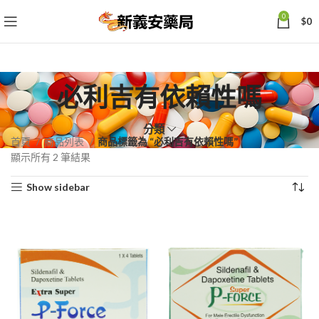
0
$
0
必利吉有依賴性嗎
分類
首頁
商品列表
商品標籤為 “必利吉有依賴性嗎”
依
顯示所有 2 筆結果
熱
Show sidebar
銷
度
排
序