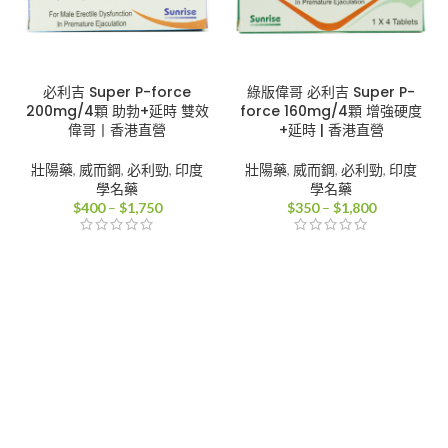
必利吉 Super P-force
綠版偉哥 必利吉 Super P-
200mg/4顆 助勃+延時 雙效
force 160mg/4顆 增強硬度
偉哥丨香港直營
+延時 | 香港直營
壯陽藥
,
威而鋼
,
必利勁
,
印度
壯陽藥
,
威而鋼
,
必利勁
,
印度
學名藥
學名藥
價
價
$
400
–
$
1,750
$
350
–
$
1,800
格
格
範
範
圍：
圍：
$400
$350
到
到
$1,750
$1,800