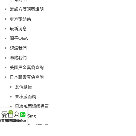
無處方箋購藥說明
處方箋領藥
最新消息
問答Q&A
認識我們
聯絡我們
美國黑金真偽查詢
日本藤素真偽查詢
友情鏈接
果凍威而鋼
果凍威而鋼哪裡買
0
犀利士5mg
所有商品
購物車
我的賬戶
客服WhatsApp
犀利士5mg哪裡買