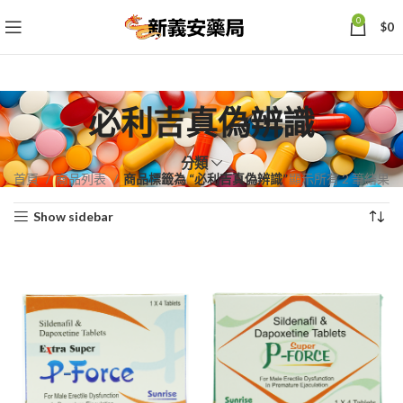
0
$
0
必利吉真偽辨識
分類
依
首頁
商品列表
商品標籤為 “必利吉真偽辨識”
顯示所有 2 筆結果
熱
Show sidebar
銷
度
排
序