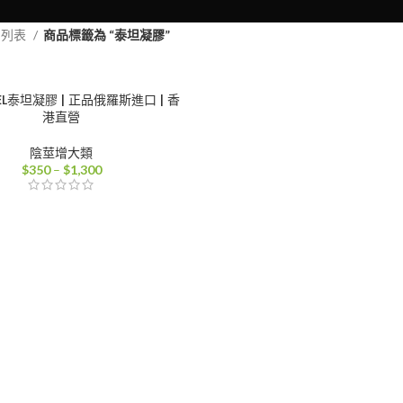
品列表
商品標籤為 “泰坦凝膠”
GEL泰坦凝膠 | 正品俄羅斯進口 | 香
港直營
陰莖增大類
價
$
350
–
$
1,300
格
範
圍：
$350
到
$1,300