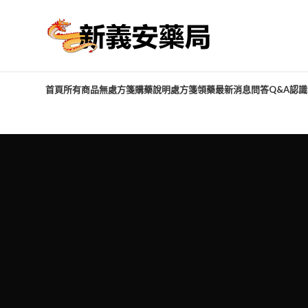
首頁
所有商品
無處方箋購藥說明
處方箋領藥
最新消息
問答Q&A
認識