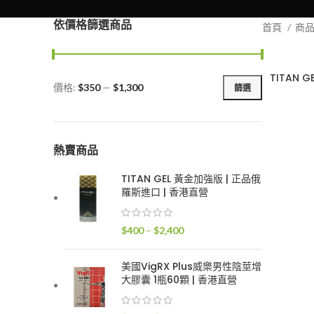
依價格篩選商品
首頁
商
TITAN 
價格:
$350
—
$1,300
篩選
最
最
低
高
價
價
格
格
熱賣商品
TITAN GEL 黃金加強版 | 正品俄
羅斯進口 | 香港直營
價
$
400
–
$
2,400
格
範
美國VigRX Plus威樂男性陰莖增
圍：
大膠囊 1瓶60顆 | 香港直營
$400
到