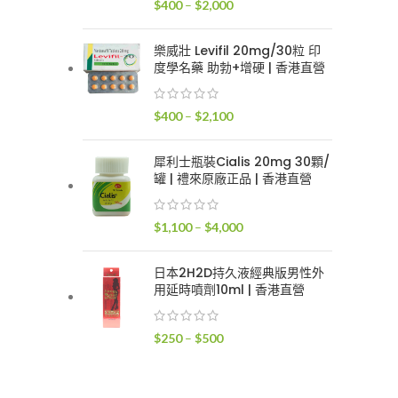
價
$
400
–
$
2,000
$2,400
格
範
樂威壯 Levifil 20mg/30粒 印
圍：
度學名藥 助勃+增硬 | 香港直營
$400
到
價
$
400
–
$
2,100
$2,000
格
範
犀利士瓶裝Cialis 20mg 30顆/
圍：
罐 | 禮來原廠正品 | 香港直營
$400
到
價
$
1,100
–
$
4,000
$2,100
格
範
日本2H2D持久液經典版男性外
圍：
用延時噴劑10ml | 香港直營
$1,100
到
價
$
250
–
$
500
$4,000
格
範
圍：