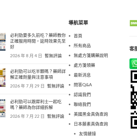
導航菜單
必利勁要多久前吃？藥師教你
首頁
正確服用時間，延時效果先至
所有商品
好
客服
無處方箋購藥說明
2026 年 8 月 4 日
暫無評論
處方箋領藥
必利勁可以吃半顆嗎？藥師詳
最新消息
解正確劑量與注意事項
問答Q&A
2026 年 7 月 29 日
暫無評論
認識我們
必利勁可以跟犀利士一起吃
聯絡我們
嗎？藥師為你詳細拆解
美國黑金真偽查詢
2026 年 7 月 22 日
暫無評論
日本藤素真偽查詢
友情鏈接