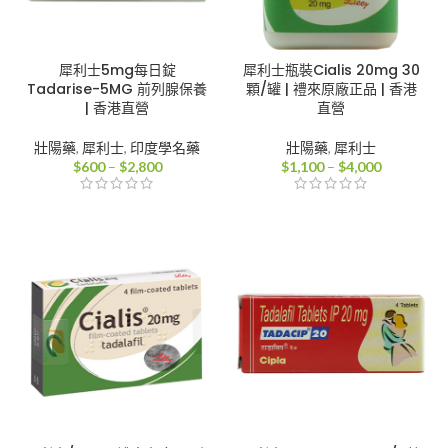
犀利士5mg每日錠
犀利士瓶裝Cialis 20mg 30
Tadarise-5MG 前列腺保養
顆/罐 | 禮來原廠正品 | 香港
| 香港直營
直營
壯陽藥
,
犀利士
,
印度學名藥
壯陽藥
,
犀利士
價
價
$
600
–
$
2,800
$
1,100
–
$
4,000
格
格
範
範
圍：
圍：
$600
$1,100
到
到
$2,800
$4,000