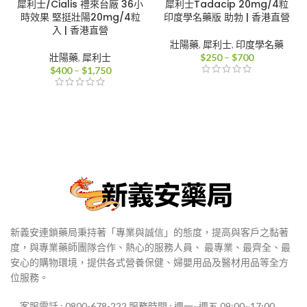
犀利士/Cialis 禮來台廠 36小
犀利士Tadacip 20mg/4粒
時效果 堅挺壯陽20mg/4粒
印度學名藥版 助勃 | 香港直營
入 | 香港直營
壯陽藥
,
犀利士
,
印度學名藥
價
壯陽藥
,
犀利士
$
250
–
$
700
價
格
$
400
–
$
1,750
格
範
範
圍：
圍：
$250
$400
到
到
$700
$1,750
新義安連鎖藥局秉持著「專業與誠信」的態度，提高與客戶之黏著
度，與專業藥師團隊合作、熱心的服務人員、 最專業、最齊全、最
安心的購物環境，提供各式營養保健、婦嬰用品及醫材用品等全方
位服務。
客服電話 : 0800-678-222 服務時間 : 週一~週五 09:00~17:00