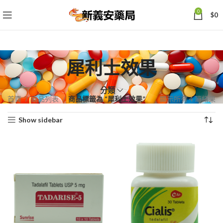
0
$
0
犀利士效果
分類
依
首頁
商品列表
商品標籤為 “犀利士效果”
顯示所有 4 筆結果
熱
Show sidebar
銷
度
排
序