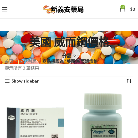
0
$
0
美國 威而鋼價格
分類
首頁
商品列表
商品標籤為 “美國 威而鋼價格”
依
顯示所有 3 筆結果
熱
Show sidebar
銷
度
排
序