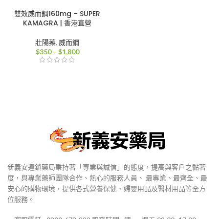
雙效威而鋼160mg – SUPER
KAMAGRA | 香港直營
壯陽藥
,
威而鋼
價
$
350
–
$
1,800
格
範
圍：
$350
到
$1,800
新義安連鎖藥局秉持著「專業與誠信」的態度，提高與客戶之黏著
度，與專業藥師團隊合作、熱心的服務人員、 最專業、最齊全、最
安心的購物環境，提供各式營養保健、婦嬰用品及醫材用品等全方
位服務。