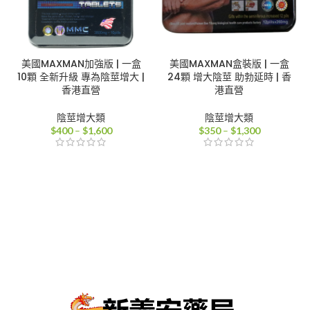
美國MAXMAN加強版 | 一盒
美國MAXMAN盒裝版 | 一盒
10顆 全新升級 專為陰莖增大 |
24顆 增大陰莖 助勃延時 | 香
香港直營
港直營
陰莖增大類
陰莖增大類
價
價
$
400
–
$
1,600
$
350
–
$
1,300
格
格
範
範
圍：
圍：
$400
$350
到
到
$1,600
$1,300