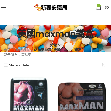
0
$
0
美國maxman鐵盒
分類
首頁
商品列表
商品標籤為 “美國maxman鐵盒”
依
顯示所有 2 筆結果
熱
Show sidebar
銷
度
排
序