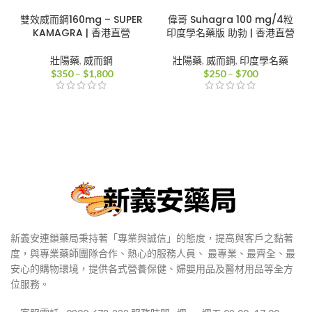
雙效威而鋼160mg – SUPER
偉哥 Suhagra 100 mg/4粒
KAMAGRA | 香港直營
印度學名藥版 助勃 | 香港直營
壯陽藥
,
威而鋼
壯陽藥
,
威而鋼
,
印度學名藥
價
價
$
350
–
$
1,800
$
250
–
$
700
格
格
範
範
圍：
圍：
$350
$250
到
到
$1,800
$700
新義安連鎖藥局秉持著「專業與誠信」的態度，提高與客戶之黏著
度，與專業藥師團隊合作、熱心的服務人員、 最專業、最齊全、最
安心的購物環境，提供各式營養保健、婦嬰用品及醫材用品等全方
位服務。