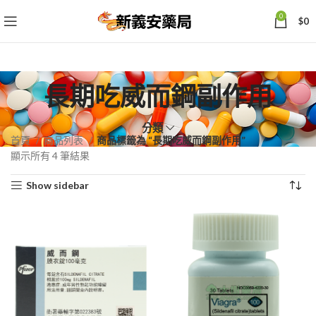
0
$
0
長期吃威而鋼副作用
分類
首頁
商品列表
商品標籤為 “長期吃威而鋼副作用”
依
顯示所有 4 筆結果
熱
Show sidebar
銷
度
排
序