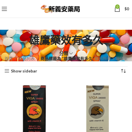
0
$
0
雄鷹藥效有多久
分類
依
首頁
商品列表
商品標籤為 “雄鷹藥效有多久”
顯示所有 3 筆結果
熱
Show sidebar
銷
度
排
序