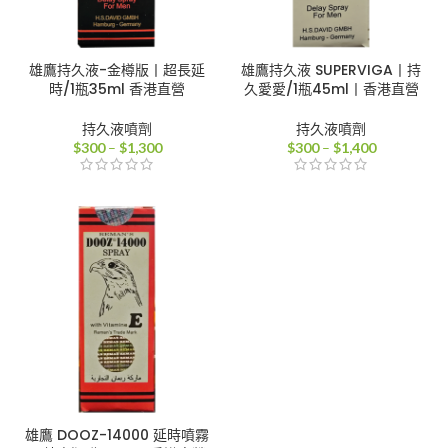
雄鷹持久液-金樽版丨超長延
雄鷹持久液 SUPERVIGA丨持
時/1瓶35ml 香港直營
久愛愛/1瓶45ml丨香港直營
持久液噴劑
持久液噴劑
價
價
$
300
–
$
1,300
$
300
–
$
1,400
格
格
範
範
圍：
圍：
$300
$300
到
到
$1,300
$1,400
雄鷹 DOOZ-14000 延時噴霧