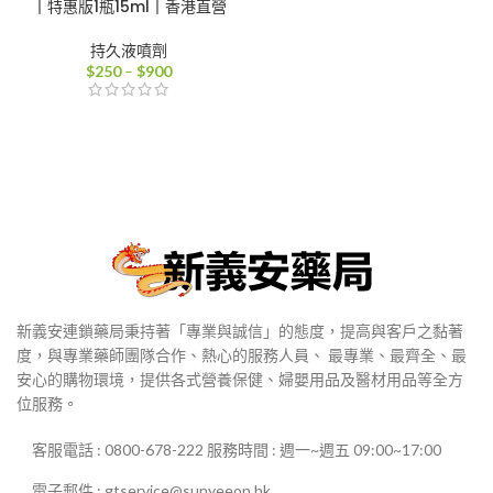
丨特惠版1瓶15ml丨香港直營
持久液噴劑
價
$
250
–
$
900
格
範
圍：
$250
到
$900
新義安連鎖藥局秉持著「專業與誠信」的態度，提高與客戶之黏著
度，與專業藥師團隊合作、熱心的服務人員、 最專業、最齊全、最
安心的購物環境，提供各式營養保健、婦嬰用品及醫材用品等全方
位服務。
客服電話 : 0800-678-222 服務時間 : 週一~週五 09:00~17:00
電子郵件 : gtservice@sunyeeon.hk