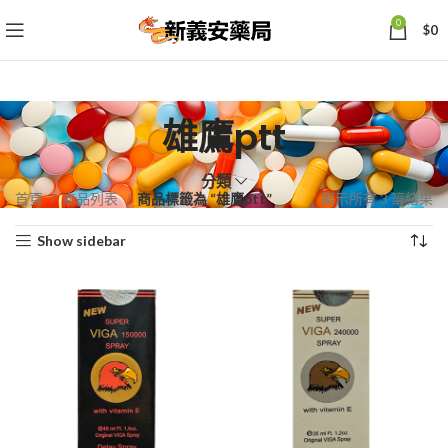
0
$
0
雄鷹ptt
分類
依
首頁
商品列表
商品標籤為 “雄鷹ptt”
顯示所有 3 筆結果
熱
Show sidebar
銷
度
排
序