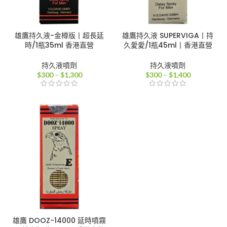
雄鷹持久液-金樽版丨超長延
雄鷹持久液 SUPERVIGA丨持
時/1瓶35ml 香港直營
久愛愛/1瓶45ml丨香港直營
持久液噴劑
持久液噴劑
價
價
$
300
–
$
1,300
$
300
–
$
1,400
格
格
範
範
圍：
圍：
$300
$300
到
到
$1,300
$1,400
雄鷹 DOOZ-14000 延時噴霧