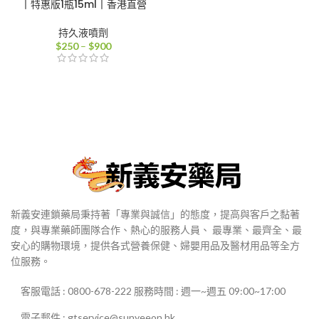
丨特惠版1瓶15ml丨香港直營
持久液噴劑
價
$
250
–
$
900
格
範
圍：
$250
到
$900
新義安連鎖藥局秉持著「專業與誠信」的態度，提高與客戶之黏著
度，與專業藥師團隊合作、熱心的服務人員、 最專業、最齊全、最
安心的購物環境，提供各式營養保健、婦嬰用品及醫材用品等全方
位服務。
客服電話 : 0800-678-222 服務時間 : 週一~週五 09:00~17:00
電子郵件 : gtservice@sunyeeon.hk