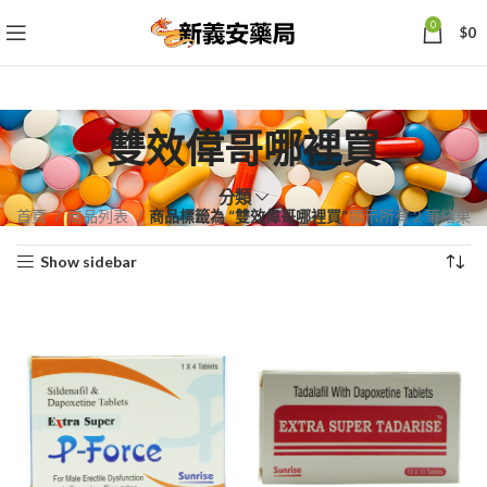
0
$
0
雙效偉哥哪裡買
分類
依
首頁
商品列表
商品標籤為 “雙效偉哥哪裡買”
顯示所有 2 筆結果
熱
Show sidebar
銷
度
排
序