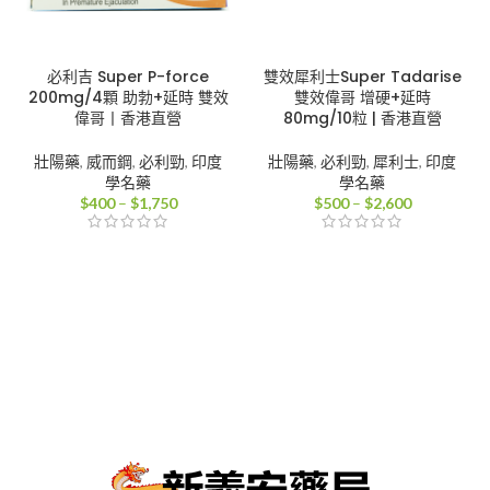
必利吉 Super P-force
雙效犀利士Super Tadarise
200mg/4顆 助勃+延時 雙效
雙效偉哥 增硬+延時
偉哥丨香港直營
80mg/10粒 | 香港直營
壯陽藥
,
威而鋼
,
必利勁
,
印度
壯陽藥
,
必利勁
,
犀利士
,
印度
學名藥
學名藥
價
價
$
400
–
$
1,750
$
500
–
$
2,600
格
格
範
範
圍：
圍：
$400
$500
到
到
$1,750
$2,600