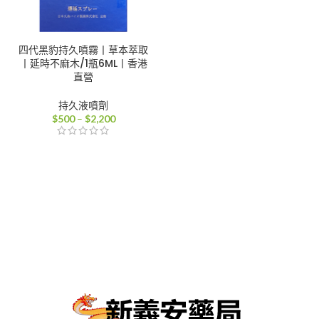
四代黑豹持久噴霧丨草本萃取
丨延時不麻木/1瓶6ML丨香港
直營
持久液噴劑
價
$
500
–
$
2,200
格
範
圍：
$500
到
$2,200