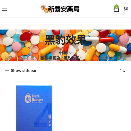
0
$
0
黑豹效果
分類
首頁
商品列表
商品標籤為 “黑豹效果”
顯示單一結果
Show sidebar